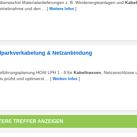
r, überwachst Materialanlieferungen z. B. Windenergieanlagen und
Kabel
etriebnahme und den ...
[
]
Weitere Infos
indparkverkabelung & Netzanbindung
 Ausführungsplanung HOAI LPH 1 - 8 für
Kabeltrassen
, Netzanschlüsse 
prüfst und optimierst ...
[
]
Weitere Infos
TERE TREFFER ANZEIGEN