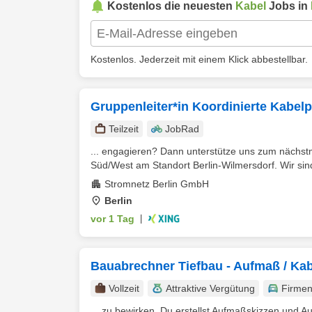
Kostenlos die neuesten
Kabel
Jobs in
Kostenlos. Jederzeit mit einem Klick abbestellbar.
Gruppenleiter*in Koordinierte Kabe
Teilzeit
JobRad
... engagieren? Dann unterstütze uns zum nächstm
Süd/West am Standort Berlin-Wilmersdorf. Wir sind 
Stromnetz Berlin GmbH
Berlin
vor 1 Tag
|
Bauabrechner Tiefbau - Aufmaß / Ka
Vollzeit
Attraktive Vergütung
Firme
... zu bewirken. Du erstellst Aufmaßskizzen und