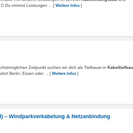
 C Du nimmst Leistungen ...
[
]
Weitere Infos
hstmöglichen Zeitpunkt suchen wir dich als Tiefbauer:in
Kabeltiefba
rt Berlin, Essen oder ...
[
]
Weitere Infos
d) – Windparkverkabelung & Netzanbindung