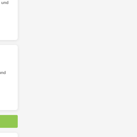
und
und