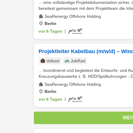
... eine vollständige Projektdokumentation siche
bereitest gemeinsam mit dem Projektteam die Inb
SeaRenergy Offshore Holding
Berlin
vor 6 Tagen
|
Projektleiter Kabelbau (m/w/d) – W
Vollzeit
JobRad
... koordinierst und begleitest die Entwurfs- und
Kreuzungsbauwerke z. B. HDD/Spülbohrungen - Du 
SeaRenergy Offshore Holding
Berlin
vor 6 Tagen
|
WEI