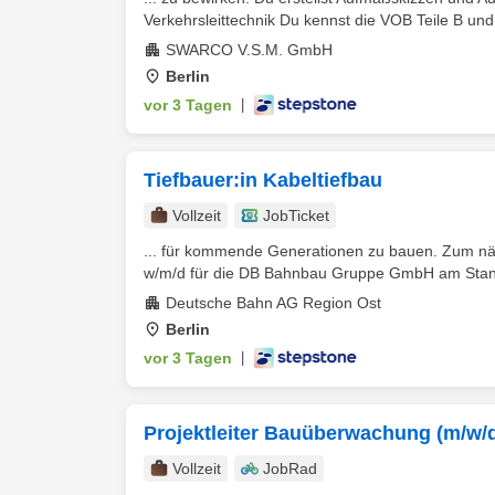
Verkehrsleittechnik Du kennst die VOB Teile B und
SWARCO V.S.M. GmbH
Berlin
vor 3 Tagen
|
Tiefbauer:in Kabeltiefbau
Vollzeit
JobTicket
... für kommende Generationen zu bauen. Zum näc
w/m/d für die DB Bahnbau Gruppe GmbH am Stando
Deutsche Bahn AG Region Ost
Berlin
vor 3 Tagen
|
Projektleiter Bauüberwachung (m/w/
Vollzeit
JobRad