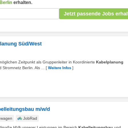
Berlin
erhalten.
Jetzt passende Jobs erhal
lplanung Süd/West
öglichen Zeitpunkt als Gruppenleiter in Koordinierte
Kabelplanung
Stromnetz Berlin. Als ...
[
]
Weitere Infos
belleitungsbau m/w/d
nwagen
JobRad
 Aufmaße HVA unserer Leistungen im Bereich
Kabelleitungsbau
und