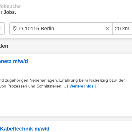
e Jobsuche
r Jobs.
den
mnetz m/w/d
und zugehörigen Nebenanlagen, Erfahrung beim
Kabelzug
bzw. der
von Prozessen und Schnittstellen ...
[
]
Weitere Infos
n Kabeltechnik m/w/d