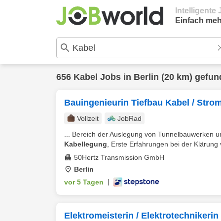
Intelligent
Einfach meh
656
Kabel
Jobs in
Berlin
(20 km) gefun
Bauingenieurin Tiefbau Kabel / Stro
Vollzeit
JobRad
... Bereich der Auslegung von Tunnelbauwerken 
Kabellegung
, Erste Erfahrungen bei der Klärung 
50Hertz Transmission GmbH
Berlin
vor 5 Tagen
|
Elektromeisterin / Elektrotechnikeri