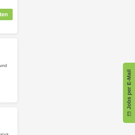
ten
 und
Jobs per E-Mail
stück