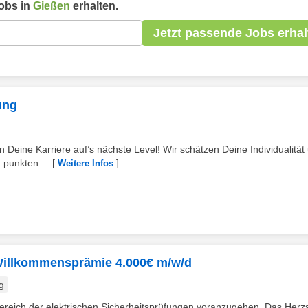
obs in
Gießen
erhalten.
Jetzt passende Jobs erhal
ung
 Deine Karriere auf’s nächste Level! Wir schätzen Deine Individualität
 punkten ...
[
]
Weitere Infos
 Willkommensprämie 4.000€ m/w/d
g
 Bereich der elektrischen Sicherheitsprüfungen voranzugehen. Das Herz