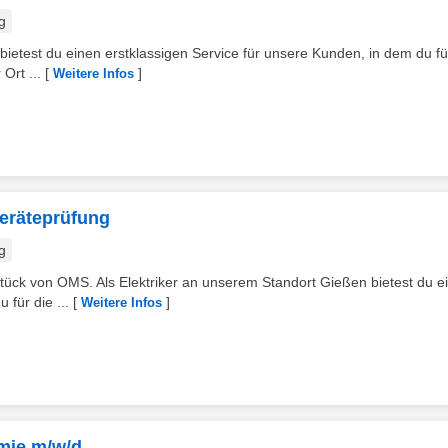
g
ietest du einen erstklassigen Service für unsere Kunden, in dem du fü
Ort ...
[
]
Weitere Infos
 Geräteprüfung
g
stück von OMS. Als Elektriker an unserem Standort Gießen bietest du e
 für die ...
[
]
Weitere Infos
mie m/w/d