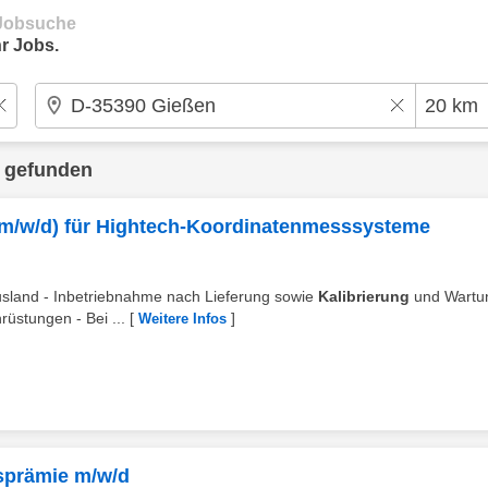
e Jobsuche
r Jobs.
 gefunden
 (m/w/d) für Hightech-Koordinatenmesssysteme
Ausland - Inbetriebnahme nach Lieferung sowie
Kalibrierung
und Wartu
üstungen - Bei ...
[
]
Weitere Infos
sprämie m/w/d