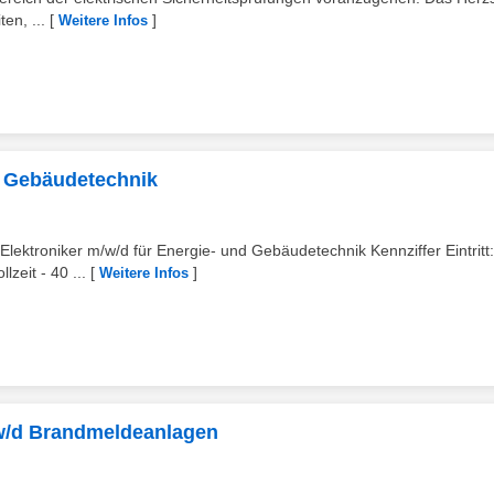
en, ...
[
]
Weitere Infos
nd Gebäudetechnik
lektroniker m/w/d für Energie- und Gebäudetechnik Kennziffer Eintritt:
lzeit - 40 ...
[
]
Weitere Infos
/w/d Brandmeldeanlagen