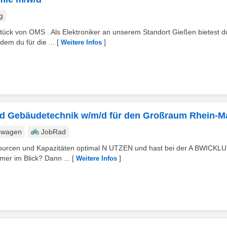
g
stück von OMS . Als Elektroniker an unserem Standort Gießen bietest d
dem du für die ...
[
]
Weitere Infos
nd Gebäudetechnik w/m/d für den Großraum Rhein-M
nwagen
JobRad
ourcen und Kapazitäten optimal N UTZEN und hast bei der A BWICKL
mer im Blick? Dann ...
[
]
Weitere Infos