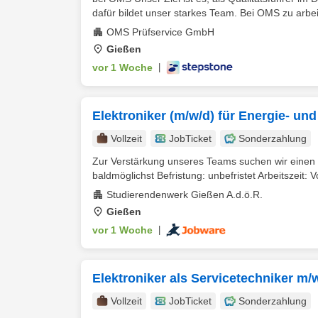
dafür bildet unser starkes Team. Bei OMS zu arbeit
OMS Prüfservice GmbH
Gießen
vor 1 Woche
|
Elektroniker (m/w/d) für Energie- u
Vollzeit
JobTicket
Sonderzahlung
Zur Verstärkung unseres Teams suchen wir einen E
baldmöglichst Befristung: unbefristet Arbeitszeit: Vol
Studierendenwerk Gießen A.d.ö.R.
Gießen
vor 1 Woche
|
Elektroniker als Servicetechniker m
Vollzeit
JobTicket
Sonderzahlung