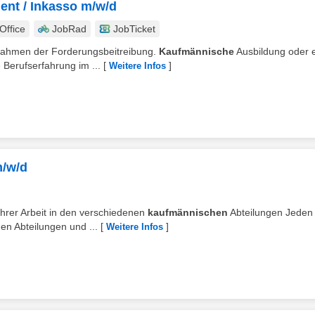
nt / Inkasso m/w/d
ffice
JobRad
JobTicket
 Rahmen der Forderungsbeitreibung.
Kaufmännische
Ausbildung oder 
 Berufserfahrung im ...
[
]
Weitere Infos
m/w/d
 Ihrer Arbeit in den verschiedenen
kaufmännischen
Abteilungen Jeden
en Abteilungen und ...
[
]
Weitere Infos