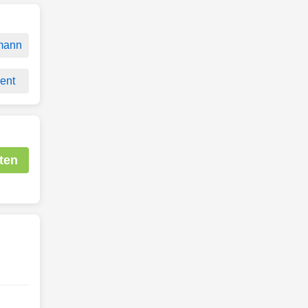
mann
ent
ten