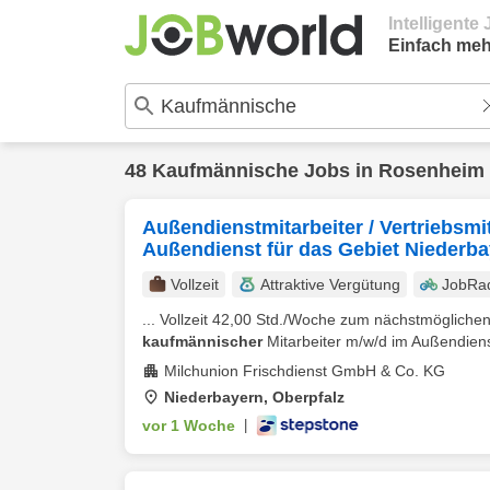
Intelligent
Einfach meh
48
Kaufmännische
Jobs in
Rosenheim
Außendienstmitarbeiter / Vertriebsmi
Außendienst für das Gebiet Niederba
Vollzeit
Attraktive Vergütung
JobRa
... Vollzeit 42,00 Std./Woche zum nächstmöglichen 
kaufmännischer
Mitarbeiter m/w/d im Außendienst
Milchunion Frischdienst GmbH & Co. KG
Niederbayern, Oberpfalz
vor 1 Woche
|