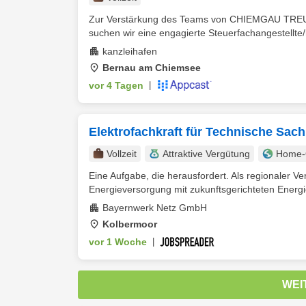
Zur Verstärkung des Teams von CHIEMGAU TREUH
suchen wir eine engagierte Steuerfachangestellte/
kanzleihafen
Bernau am Chiemsee
vor 4 Tagen
|
Elektrofachkraft für Technische Sa
Vollzeit
Attraktive Vergütung
Home-O
Eine Aufgabe, die herausfordert. Als regionaler Ve
Energieversorgung mit zukunftsgerichteten Energ
Bayernwerk Netz GmbH
Kolbermoor
vor 1 Woche
|
WEI