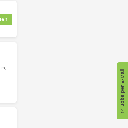
ten
eim,
Jobs per E-Mail