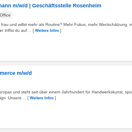
mann m/w/d | Geschäftsstelle Rosenheim
ffice
 frau und willst mehr als Routine? Mehr Fokus, mehr Wertschätzung, 
triffst du auf ...
[
]
Weitere Infos
merce m/w/d
uropas und steht seit über einem Jahrhundert für Handwerkskunst, spü
gn. Unsere ...
[
]
Weitere Infos