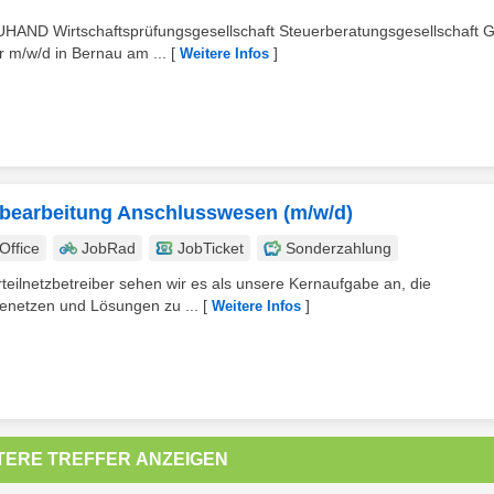
AND Wirtschaftsprüfungsgesellschaft Steuerberatungsgesellschaft
r m/w/d in Bernau am ...
[
]
Weitere Infos
chbearbeitung Anschlusswesen (m/w/d)
ffice
JobRad
JobTicket
Sonderzahlung
rteilnetzbetreiber sehen wir es als unsere Kernaufgabe an, die
ienetzen und Lösungen zu ...
[
]
Weitere Infos
TERE TREFFER ANZEIGEN