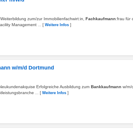
e Weiterbildung zum/zur Immobilienfachwirt:in,
Fachkaufmann
:frau für 
cility Management ...
[
]
Weitere Infos
mann w/m/d Dortmund
le Neukundenakquise Erfolgreiche Ausbildung zum
Bankkaufmann
w/m/d
tleistungsbranche ...
[
]
Weitere Infos