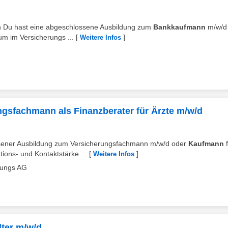
ehen Du hast eine abgeschlossene Ausbildung zum
Bankkaufmann
m/w/d
m im Versicherungs ...
[
]
Weitere Infos
gsfachmann als Finanzberater für Ärzte m/w/d
ossener Ausbildung zum Versicherungsfachmann m/w/d oder
Kaufmann
f
ons- und Kontaktstärke ...
[
]
Weitere Infos
lungs AG
ter m/w/d