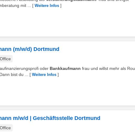
beratung mit ...
[
]
Weitere Infos
fmann (m/w/d) Dortmund
ffice
Baufinanzierungsprofi oder
Bankkaufmann
frau und willst mehr als Rou
nn bist du ...
[
]
Weitere Infos
mann m/w/d | Geschäftsstelle Dortmund
ffice