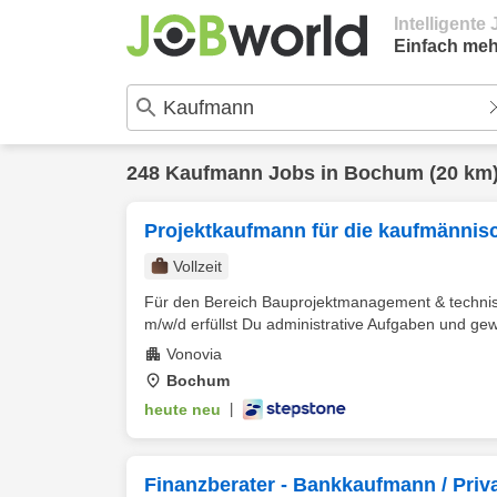
Intelligent
Einfach meh
248
Kaufmann
Jobs in
Bochum
(20 km
Projektkaufmann für die kaufmännis
Vollzeit
Für den Bereich Bauprojektmanagement & technisc
m/w/d erfüllst Du administrative Aufgaben und gewä
Vonovia
Bochum
heute neu
|
Finanzberater - Bankkaufmann / Priv