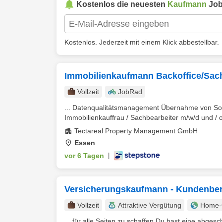
Kostenlos die neuesten
Kaufmann
Job
Kostenlos. Jederzeit mit einem Klick abbestellbar.
Immobilienkaufmann Backoffice/Sac
Vollzeit
JobRad
... Datenqualitätsmanagement Übernahme von S
Immobilienkauffrau / Sachbearbeiter m/w/d und / o
Tectareal Property Management GmbH
Essen
vor 6 Tagen
|
Versicherungskaufmann - Kundenber
Vollzeit
Attraktive Vergütung
Home-O
... für alle Seiten zu schaffen Du hast eine abges