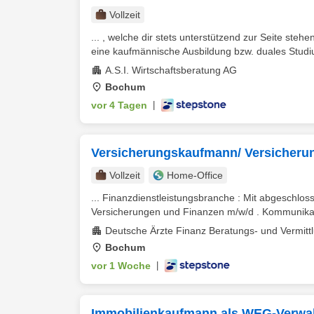
Vollzeit
... , welche dir stets unterstützend zur Seite st
eine kaufmännische Ausbildung bzw. duales Studiu
A.S.I. Wirtschaftsberatung AG
Bochum
vor 4 Tagen
|
Versicherungskaufmann/ Versicherun
Vollzeit
Home-Office
... Finanzdienstleistungsbranche : Mit abgeschl
Versicherungen und Finanzen m/w/d . Kommunikati
Deutsche Ärzte Finanz Beratungs- und Vermitt
Bochum
vor 1 Woche
|
Immobilienkaufmann als WEG-Verwal