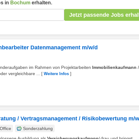
s in
Bochum
erhalten.
Jetzt passende Jobs erhal
hbearbeiter Datenmanagement m/w/d
onderaufgaben im Rahmen von Projektarbeiten
Immobilienkaufmann
/
der vergleichbare ...
[
]
Weitere Infos
atung / Vertragsmanagement / Risikobewertung m/w
ffice
Sonderzahlung
chlossene Ausbildung als
Versicherungskaufmann
/-frau und bringst