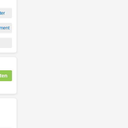
ter
ment
ten