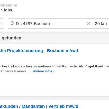
e Jobsuche
r Jobs.
) gefunden
che Projektsteuerung - Bochum m/w/d
her Einkauf suchen wir mehrere Projektkaufleute. Als
Projektkaufma
hrleistest einen ...
[
]
Weitere Infos
atkunden / Mandanten / Vertrieb m/w/d