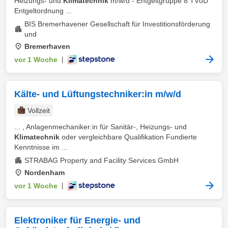
Heizungs- und
Klimatechnik
m/w/d - Entgeltgruppe 8 TVöD
Entgeltordnung ...
BIS Bremerhavener Gesellschaft für Investitionsförderung
und
Bremerhaven
vor 1 Woche
|
Kälte- und Lüftungstechniker:in m/w/d
Vollzeit
... , Anlagenmechaniker:in für Sanitär-, Heizungs- und
Klimatechnik
oder vergleichbare Qualifikation Fundierte
Kenntnisse im ...
STRABAG Property and Facility Services GmbH
Nordenham
vor 1 Woche
|
Elektroniker für Energie- und