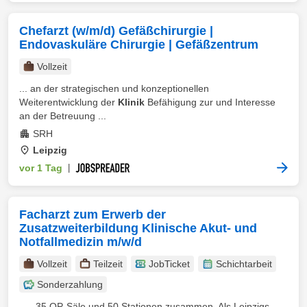
Chefarzt (w/m/d) Gefäßchirurgie |
Endovaskuläre Chirurgie | Gefäßzentrum
Vollzeit
... an der strategischen und konzeptionellen
Weiterentwicklung der
Klinik
Befähigung zur und Interesse
an der Betreuung ...
SRH
Leipzig
vor 1 Tag
|
Facharzt zum Erwerb der
Zusatzweiterbildung Klinische Akut- und
Notfallmedizin m/w/d
Vollzeit
Teilzeit
JobTicket
Schichtarbeit
Sonderzahlung
... , 35 OP-Säle und 50 Stationen zusammen. Als Leipzigs