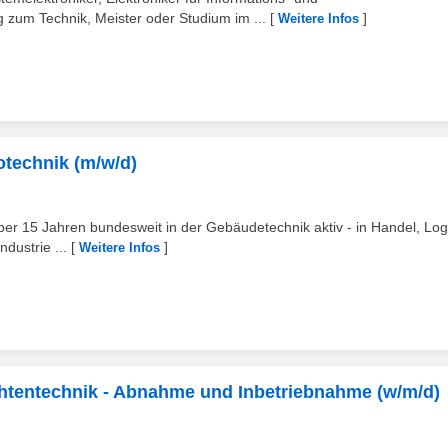
g zum Technik, Meister oder Studium im ...
[
]
Weitere Infos
otechnik (m/w/d)
über 15 Jahren bundesweit in der Gebäudetechnik aktiv - in Handel, Logi
dustrie ...
[
]
Weitere Infos
chtentechnik - Abnahme und Inbetriebnahme (w/m/d)