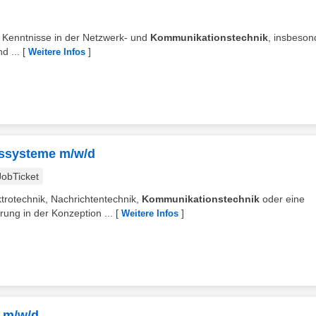
te Kenntnisse in der Netzwerk- und
Kommunikationstechnik
, insbeson
d ...
[
]
Weitere Infos
nssysteme m/w/d
JobTicket
trotechnik, Nachrichtentechnik,
Kommunikationstechnik
oder eine
rung in der Konzeption ...
[
]
Weitere Infos
 m/w/d