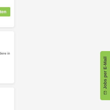
ten
dere in
Jobs per E-Mail