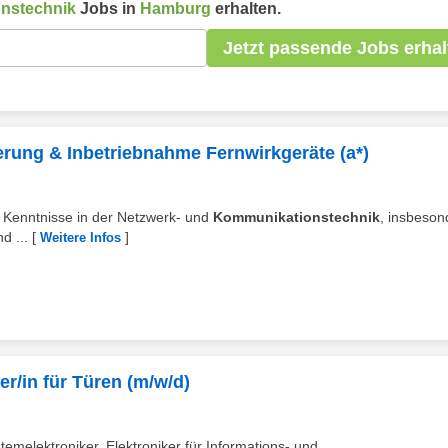
nstechnik
Jobs in
Hamburg
erhalten.
Jetzt passende Jobs erhal
erung & Inbetriebnahme Fernwirkgeräte (a*)
te Kenntnisse in der Netzwerk- und
Kommunikationstechnik
, insbeson
d ...
[
]
Weitere Infos
ter/in für Türen (m/w/d)
temelektroniker, Elektroniker für Informations- und