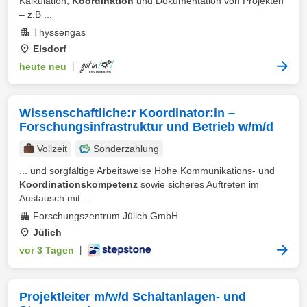
Kalkulation,
Koordination
und Dokumentation von Projekten
– z.B ...
Thyssengas
Elsdorf
heute neu
|
Wissenschaftliche:r Koordinator:in –
Forschungsinfrastruktur und Betrieb w/m/d
Vollzeit
Sonderzahlung
... und sorgfältige Arbeitsweise Hohe Kommunikations- und
Koordinationskompetenz
sowie sicheres Auftreten im
Austausch mit ...
Forschungszentrum Jülich GmbH
Jülich
vor 3 Tagen
|
Projektleiter m/w/d Schaltanlagen- und