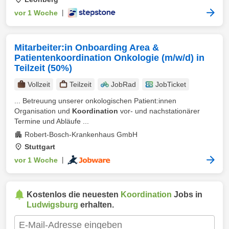
vor 1 Woche
|
Mitarbeiter:in Onboarding Area &
Patientenkoordination Onkologie (m/w/d) in
Teilzeit (50%)
Vollzeit
Teilzeit
JobRad
JobTicket
... Betreuung unserer onkologischen Patient:innen
Organisation und
Koordination
vor- und nachstationärer
Termine und Abläufe ...
Robert-Bosch-Krankenhaus GmbH
Stuttgart
vor 1 Woche
|
Kostenlos die neuesten
Koordination
Jobs in
Ludwigsburg
erhalten.