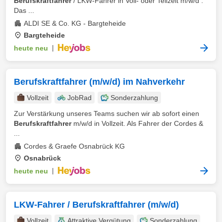
Berufskraftfahrer
/ LKW-Fahrer in Voll- oder Teilzeit m/w/d .
Das ...
ALDI SE & Co. KG - Bargteheide
Bargteheide
heute neu
|
Berufskraftfahrer (m/w/d) im Nahverkehr
Vollzeit
JobRad
Sonderzahlung
Zur Verstärkung unseres Teams suchen wir ab sofort einen
Berufskraftfahrer
m/w/d in Vollzeit. Als Fahrer der Cordes &
...
Cordes & Graefe Osnabrück KG
Osnabrück
heute neu
|
LKW-Fahrer / Berufskraftfahrer (m/w/d)
Vollzeit
Attraktive Vergütung
Sonderzahlung