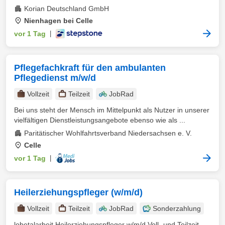
Korian Deutschland GmbH
Nienhagen bei Celle
vor 1 Tag
|
Pflegefachkraft für den ambulanten
Pflegedienst m/w/d
Vollzeit
Teilzeit
JobRad
Bei uns steht der Mensch im Mittelpunkt als Nutzer in unserer
vielfältigen Dienstleistungsangebote ebenso wie als ...
Paritätischer Wohlfahrtsverband Niedersachsen e. V.
Celle
vor 1 Tag
|
Heilerziehungspfleger (w/m/d)
Vollzeit
Teilzeit
JobRad
Sonderzahlung
lobetalarbeit Heilerziehungspfleger w/m/d Voll- und Teilzeit