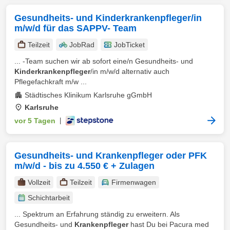
Gesundheits- und Kinderkrankenpfleger/in
m/w/d für das SAPPV- Team
Teilzeit
JobRad
JobTicket
... -Team suchen wir ab sofort eine/n Gesundheits- und
Kinderkrankenpfleger
/in m/w/d alternativ auch
Pflegefachkraft m/w ...
Städtisches Klinikum Karlsruhe gGmbH
Karlsruhe
vor 5 Tagen
|
Gesundheits- und Krankenpfleger oder PFK
m/w/d - bis zu 4.550 € + Zulagen
Vollzeit
Teilzeit
Firmenwagen
Schichtarbeit
... Spektrum an Erfahrung ständig zu erweitern. Als
Gesundheits- und
Krankenpfleger
hast Du bei Pacura med