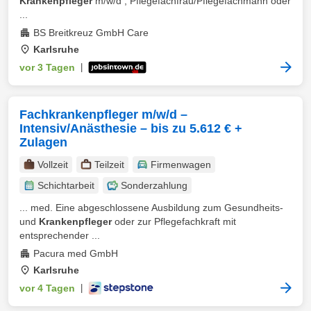
Krankenpfleger
m/w/d , Pflegefachfrau/Pflegefachmann oder
...
BS Breitkreuz GmbH Care
Karlsruhe
vor 3 Tagen
|
Fachkrankenpfleger m/w/d –
Intensiv/Anästhesie – bis zu 5.612 € +
Zulagen
Vollzeit
Teilzeit
Firmenwagen
Schichtarbeit
Sonderzahlung
... med. Eine abgeschlossene Ausbildung zum Gesundheits-
und
Krankenpfleger
oder zur Pflegefachkraft mit
entsprechender ...
Pacura med GmbH
Karlsruhe
vor 4 Tagen
|