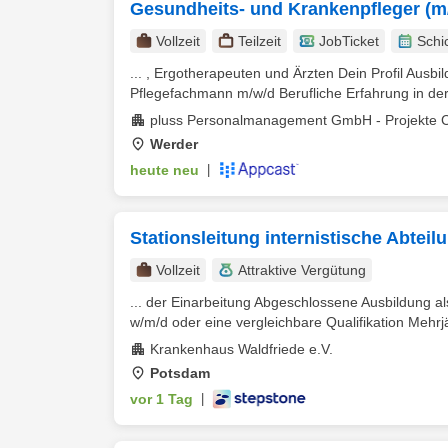
Gesundheits- und Krankenpfleger (m/
Vollzeit
Teilzeit
JobTicket
Schi
... , Ergotherapeuten und Ärzten Dein Profil Ausb
Pflegefachmann m/w/d Berufliche Erfahrung in der 
pluss Personalmanagement GmbH - Projekte 
Werder
heute neu
|
Stationsleitung internistische Abtei
Vollzeit
Attraktive Vergütung
... der Einarbeitung Abgeschlossene Ausbildung a
w⁠/⁠m⁠/⁠d oder eine vergleichbare Qualifikation Mehrjä
Krankenhaus Waldfriede e.V.
Potsdam
vor 1 Tag
|