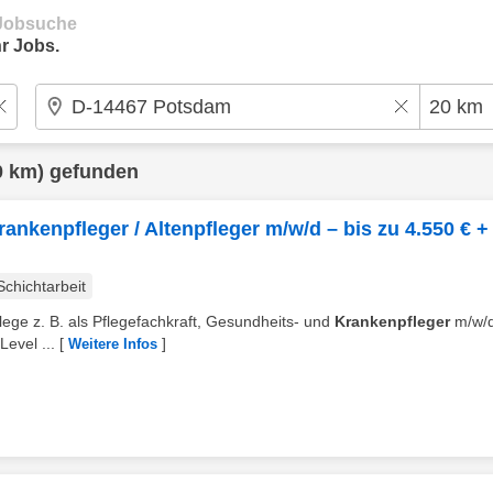
e Jobsuche
r Jobs.
0 km) gefunden
ankenpfleger / Altenpfleger m/w/d – bis zu 4.550 € +
Schichtarbeit
ege z. B. als Pflegefachkraft, Gesundheits- und
Krankenpfleger
m/w/d
Level ...
[
]
Weitere Infos