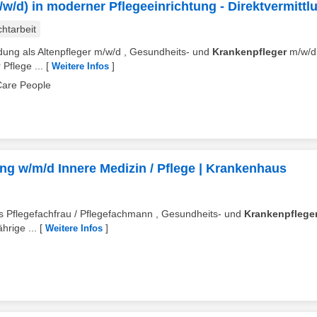
w/d) in moderner Pflegeeinrichtung - Direktvermittl
chtarbeit
ildung als Altenpfleger m/w/d , Gesundheits- und
Krankenpfleger
m/w/d
Pflege ...
[
]
Weitere Infos
Care People
lung w/m/d Innere Medizin / Pflege | Krankenhaus
ls Pflegefachfrau / Pflegefachmann , Gesundheits- und
Krankenpflege
hrige ...
[
]
Weitere Infos