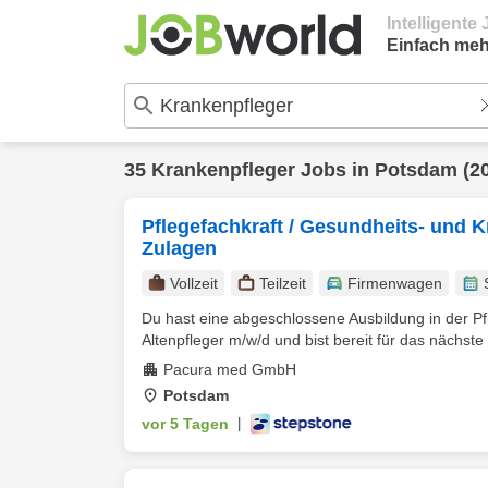
Intelligent
Einfach meh
35
Krankenpfleger
Jobs in
Potsdam
(2
Pflegefachkraft / Gesundheits- und Kr
Zulagen
Vollzeit
Teilzeit
Firmenwagen
Du hast eine abgeschlossene Ausbildung in der Pfl
Altenpfleger m/w/d und bist bereit für das nächste 
Pacura med GmbH
Potsdam
vor 5 Tagen
|