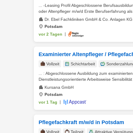
... -Leasing Profil Abgeschlossene Berufsausbildu
oder Altenpfleger m/w/d Erste Berufserfahrung als 
Dr. Ebel Fachkliniken GmbH & Co. Anlagen KG
Potsdam
vor 2 Tagen
|
Examinierter Altenpfleger / Pflegefac
Vollzeit
Schichtarbeit
Sonderzahlun
... : Abgeschlossene Ausbildung zum examinierte
Dienstleistungsorientierte Arbeitsweise Sensibilität
Kursana GmbH
Potsdam
vor 1 Tag
|
Pflegefachkraft m/w/d in Potsdam
Vollzeit
Teilzeit
Attraktive Vergütung