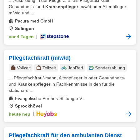
... Ausbildung in der Pflege z. B. als Pflegefachkraft,
Gesundheits- und
Krankenpfleger
m/w/d oder Altenpfleger
m/w/d und ...
Pacura med GmbH
Solingen
vor 4 Tagen
|
Pflegefachkraft (m/w/d)
Vollzeit
Teilzeit
JobRad
Sonderzahlung
... Pflegefachfrau/-mann, Altenpfleger in oder Gesundheits-
und
Krankenpfleger
in Fachkenntnisse in den für die
stationäre ...
Evangelische Perthes-Stiftung e.V.
Sprockhövel
heute neu
|
Pflegefachkraft für den ambulanten Dienst