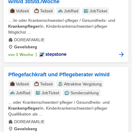
w/m/d 30Std./Woche
Vollzeit
Teilzeit
JobRad
JobTicket
... /in oder Krankenschwester/-pfleger / Gesundheits- und
Krankenpfleger
/in, Kinderkrankenschwester/-pfleger
Möglichst ...
DOREAFAMILIE
Gevelsberg
vor 1 Woche
|
Pflegefachkraft und Pflegeberater w/m/d
Vollzeit
Teilzeit
Attraktive Vergütung
JobRad
JobTicket
Sonderzahlung
... oder Krankenschwester/-pfleger / Gesundheits- und
Krankenpfleger
/in, Kinderkrankenschwester/-pfleger
Qualifikation als ...
DOREAFAMILIE
Gevelsberg