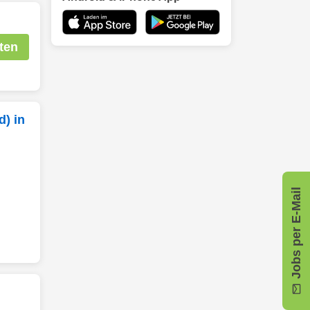
ten
) in
Jobs per E-Mail