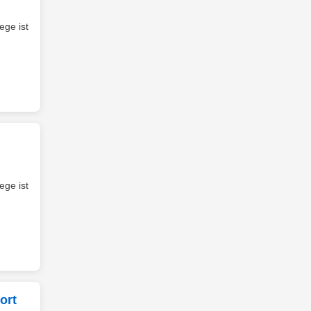
ege ist
ege ist
ort