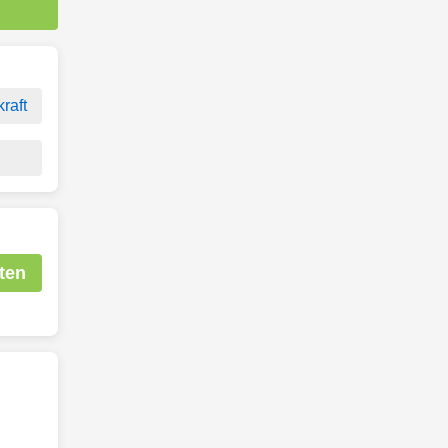
raft
ten