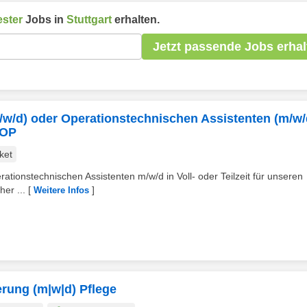
ster
Jobs in
Stuttgart
erhalten.
Jetzt passende Jobs erhal
w/d) oder Operationstechnischen Assistenten (m/w/d
lOP
ket
tionstechnischen Assistenten m/w/d in Voll- oder Teilzeit für unseren
her ...
[
]
Weitere Infos
rung (m|w|d) Pflege