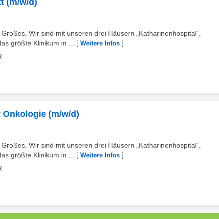
t (m/w/d)
s Großes. Wir sind mit unseren drei Häusern „Katharinenhospital“,
s größte Klinikum in ...
[
]
Weitere Infos
R
 Onkologie (m/w/d)
s Großes. Wir sind mit unseren drei Häusern „Katharinenhospital“,
s größte Klinikum in ...
[
]
Weitere Infos
R