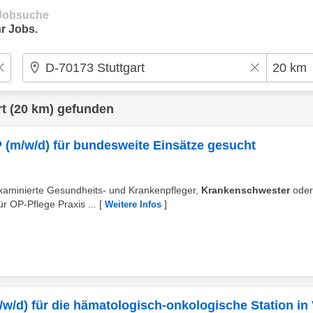
e Jobsuche
r Jobs.
rt
(20 km) gefunden
 (m/w/d) für bundesweite Einsätze gesucht
 examinierte Gesundheits- und Krankenpfleger,
Krankenschwester
oder
r OP-Pflege Praxis ...
[
]
Weitere Infos
w/d) für die hämatologisch-onkologische Station in