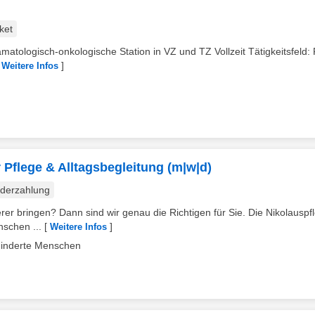
ket
atologisch-onkologische Station in VZ und TZ Vollzeit Tätigkeitsfeld: 
[
]
Weitere Infos
 Pflege & Alltagsbegleitung (m|w|d)
derzahlung
er bringen? Dann sind wir genau die Richtigen für Sie. Die Nikolauspfl
nschen ...
[
]
Weitere Infos
ehinderte Menschen