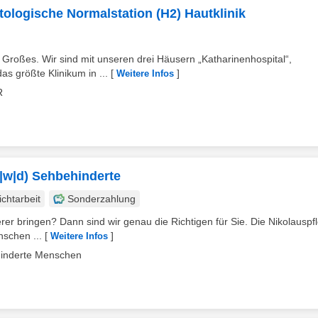
atologische Normalstation (H2) Hautklinik
s Großes. Wir sind mit unseren drei Häusern „Katharinenhospital“,
s größte Klinikum in ...
[
]
Weitere Infos
R
|w|d) Sehbehinderte
ichtarbeit
Sonderzahlung
er bringen? Dann sind wir genau die Richtigen für Sie. Die Nikolauspfl
nschen ...
[
]
Weitere Infos
ehinderte Menschen