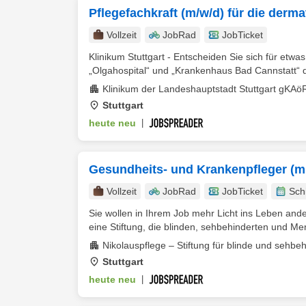
Pflegefachkraft (m/w/d) für die derm
Vollzeit
JobRad
JobTicket
Klinikum Stuttgart - Entscheiden Sie sich für etwa
„Olgahospital“ und „Krankenhaus Bad Cannstatt“ da
Klinikum der Landeshauptstadt Stuttgart gKAö
Stuttgart
heute neu
|
Gesundheits- und Krankenpfleger (m
Vollzeit
JobRad
JobTicket
Sch
Sie wollen in Ihrem Job mehr Licht ins Leben ander
eine Stiftung, die blinden, sehbehinderten und Me
Nikolauspflege – Stiftung für blinde und sehb
Stuttgart
heute neu
|