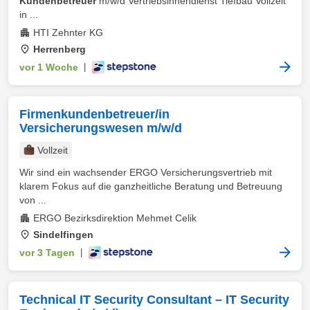
Kundenbetreuer
m/w/d Vertriebsinnendienst Tiefbau Vollzeit
in ...
HTI Zehnter KG
Herrenberg
vor 1 Woche
|
Firmenkundenbetreuer/in
Versicherungswesen m/w/d
Vollzeit
Wir sind ein wachsender ERGO Versicherungsvertrieb mit
klarem Fokus auf die ganzheitliche Beratung und Betreuung
von ...
ERGO Bezirksdirektion Mehmet Celik
Sindelfingen
vor 3 Tagen
|
Technical IT Security Consultant – IT Security