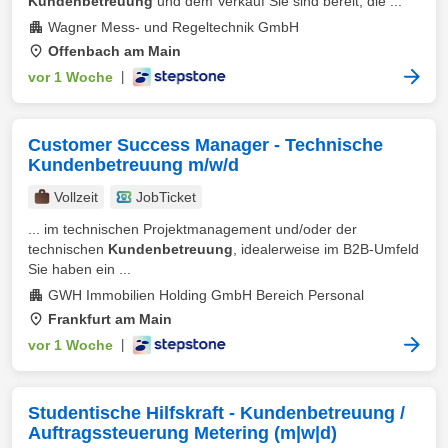
Kundenbetreuung
und dem Verkauf Sie sind bereit, die ...
Wagner Mess- und Regeltechnik GmbH
Offenbach am Main
vor 1 Woche
|
Customer Success Manager - Technische
Kundenbetreuung m/w/d
Vollzeit
JobTicket
... im technischen Projektmanagement und/oder der
technischen
Kundenbetreuung
, idealerweise im B2B-Umfeld
Sie haben ein ...
GWH Immobilien Holding GmbH Bereich Personal
Frankfurt am Main
vor 1 Woche
|
Studentische Hilfskraft - Kundenbetreuung /
Auftragssteuerung Metering (m|w|d)