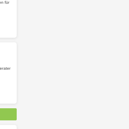
en für
erater