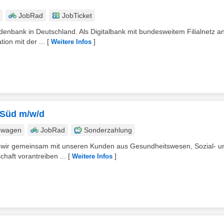
JobRad
JobTicket
denbank in Deutschland. Als Digitalbank mit bundesweitem Filialnetz a
ion mit der ...
[
]
Weitere Infos
 Süd m/w/d
nwagen
JobRad
Sonderzahlung
n wir gemeinsam mit unseren Kunden aus Gesundheitswesen, Sozial- u
chaft vorantreiben ...
[
]
Weitere Infos