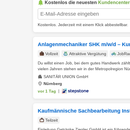
Kostenlos die neuesten
Kundencenter
Kostenlos. Jederzeit mit einem Klick abbestellbar.
Anlagenmechaniker SHK m/w/d – Ku
Vollzeit
Attraktive Vergütung
JobRa
Du willst einen Job, bei dem gutes Handwerk zähl
vielen Jahren stehen wir in der Metropolregion Nür
SANITÄR UNION GmbH
Nürnberg
vor 1 Tag
|
Kaufmännische Sachbearbeitung Insta
Teilzeit
Einleitung Getränke Ziegler GmbH ist ein führend