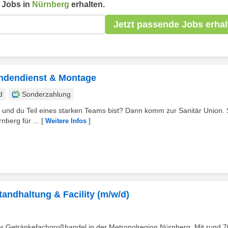
Jobs in
Nürnberg
erhalten.
Jetzt passende Jobs erhal
ndendienst & Montage
d
Sonderzahlung
t und du Teil eines starken Teams bist? Dann komm zur Sanitär Union. 
nberg für ...
[
]
Weitere Infos
ndhaltung & Facility (m/w/d)
er Getränkefachgroßhandel in der Metropolregion Nürnberg. Mit rund 7