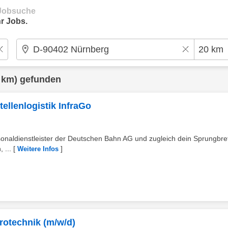
e Jobsuche
r Jobs.
 km) gefunden
ellenlogistik InfraGo
sonaldienstleister der Deutschen Bahn AG und zugleich dein Sprungbret
 ...
[
]
Weitere Infos
rotechnik (m/w/d)