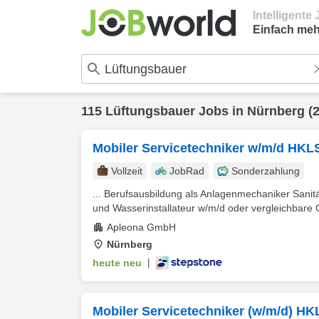
Intelligent
Einfach meh
115
Lüftungsbauer
Jobs in
Nürnberg
(2
Mobiler Servicetechniker w/m/d HKL
Vollzeit
JobRad
Sonderzahlung
... Berufsausbildung als Anlagenmechaniker Sanit
und Wasserinstallateur w/m/d oder vergleichbare Qu
Apleona GmbH
Nürnberg
heute neu
|
Mobiler Servicetechniker (w/m/d) HK