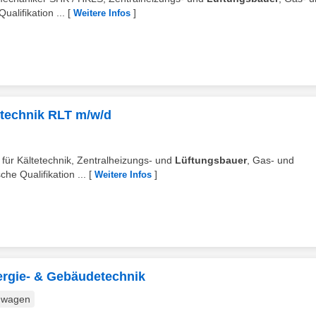
alifikation ...
[
]
Weitere Infos
technik RLT m/w/d
für Kältetechnik, Zentralheizungs- und
Lüftungsbauer
, Gas- und
he Qualifikation ...
[
]
Weitere Infos
nergie- & Gebäudetechnik
nwagen