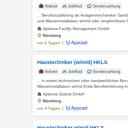
Vollzeit
JobRad
Sonderzahlung
... Berufsausbildung als Anlagenmechaniker Sanit
und Wasserinstallateur w/m/d oder vergleichbare Qu
Apleona Facility Management GmbH
Nürnberg
vor 2 Tagen
|
Haustechniker (w/m/d) HKLS
Vollzeit
JobRad
Sonderzahlung
... in einem technischen oder handwerklichen Be
Wasserinstallateur w/m/d Erste Berufserfahrung in
Apleona Südost GmbH
Nürnberg
vor 4 Tagen
|
Haustechniker w/m/d HKLS