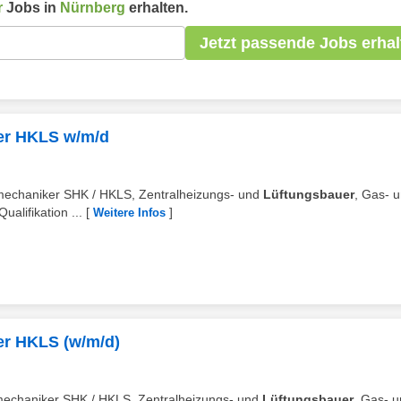
r
Jobs in
Nürnberg
erhalten.
Jetzt passende Jobs erhal
ker HKLS w/m/d
enmechaniker SHK / HKLS, Zentralheizungs- und
Lüftungsbauer
, Gas- 
alifikation ...
[
]
Weitere Infos
er HKLS (w/m/d)
enmechaniker SHK / HKLS, Zentralheizungs- und
Lüftungsbauer
, Gas- 