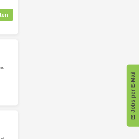
ten
und
Jobs per E-Mail
und