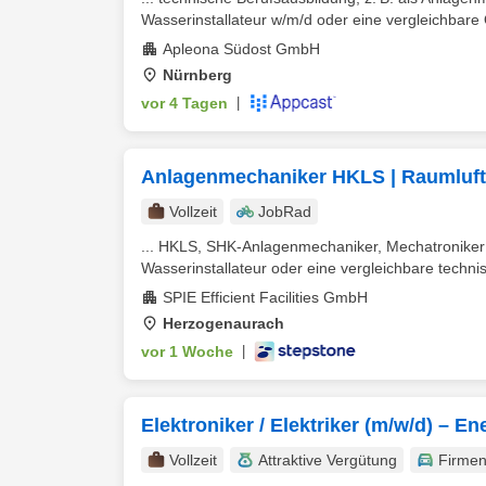
Wasserinstallateur w/m/d oder eine vergleichbare Qu
Apleona Südost GmbH
Nürnberg
vor 4 Tagen
|
Anlagenmechaniker HKLS | Raumluft
Vollzeit
JobRad
... HKLS, SHK-Anlagenmechaniker, Mechatroniker 
Wasserinstallateur oder eine vergleichbare technisc
SPIE Efficient Facilities GmbH
Herzogenaurach
vor 1 Woche
|
Elektroniker / Elektriker (m/w/d) – E
Vollzeit
Attraktive Vergütung
Firme