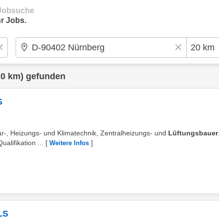
e Jobsuche
r Jobs.
0 km) gefunden
S
är-, Heizungs- und Klimatechnik, Zentralheizungs- und
Lüftungsbauer
alifikation ...
[
]
Weitere Infos
LS