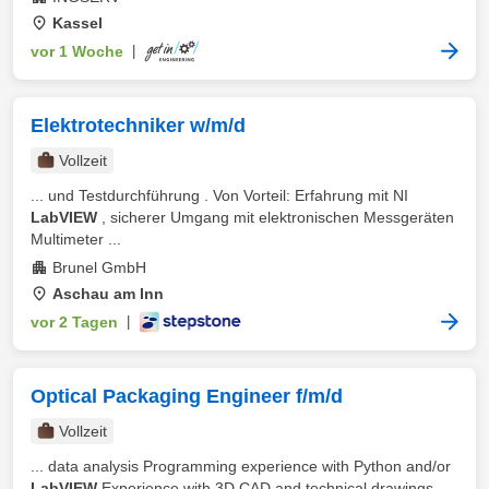
Kassel
vor 1 Woche
|
Elektrotechniker w/m/d
Vollzeit
... und Testdurchführung . Von Vorteil: Erfahrung mit NI
LabVIEW
, sicherer Umgang mit elektronischen Messgeräten
Multimeter ...
Brunel GmbH
Aschau am Inn
vor 2 Tagen
|
Optical Packaging Engineer f/m/d
Vollzeit
... data analysis Programming experience with Python and/or
LabVIEW
Experience with 3D CAD and technical drawings ...