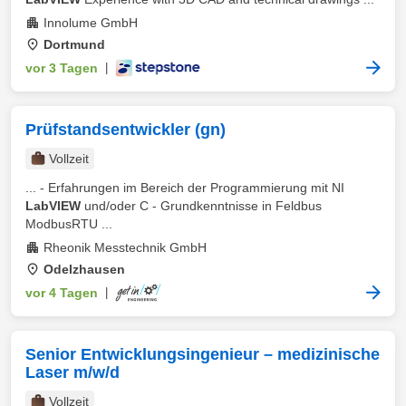
Innolume GmbH
Dortmund
vor 3 Tagen
|
Prüfstandsentwickler (gn)
Vollzeit
... - Erfahrungen im Bereich der Programmierung mit NI
LabVIEW
und/oder C - Grundkenntnisse in Feldbus
ModbusRTU ...
Rheonik Messtechnik GmbH
Odelzhausen
vor 4 Tagen
|
Senior Entwicklungsingenieur – medizinische
Laser m/w/d
Vollzeit