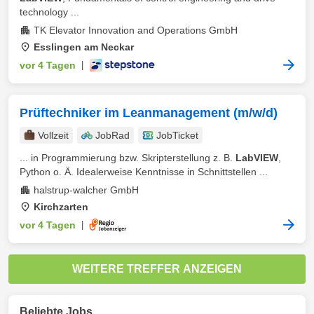
technology ...
TK Elevator Innovation and Operations GmbH
Esslingen am Neckar
vor 4 Tagen
|
Prüftechniker im Leanmanagement (m/w/d)
Vollzeit
JobRad
JobTicket
... in Programmierung bzw. Skripterstellung z. B.
LabVIEW
,
Python o. Ä. Idealerweise Kenntnisse in Schnittstellen ...
halstrup-walcher GmbH
Kirchzarten
vor 4 Tagen
|
WEITERE TREFFER ANZEIGEN
Beliebte Jobs