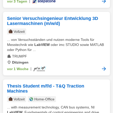
vor 3 Tagen
|
Senior Versuchsingenieur Entwicklung 3D
Lasermaschinen (m/w/d)
Vollzeit
... von Versuchsständen und nutzen moderne Tools für
Messtechnik wie
LabVIEW
oder imc STUDIO sowie MATLAB
oder Python für ...
TRUMPF
Ditzingen
vor 1 Woche
|
Thesis Student m/f/d - T&Q Traction
Machines
Vollzeit
Home-Office
... with measurement technology, CAN bus systems, NI
LabVIEW
, Fundamentals of control engineering and drive