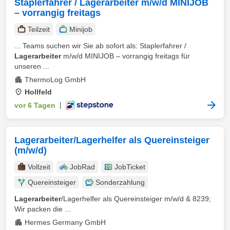
Staplerfahrer / Lagerarbeiter m/w/d MINIJOB
– vorrangig freitags
Teilzeit
Minijob
... Teams suchen wir Sie ab sofort als: Staplerfahrer /
Lagerarbeiter
m/w/d MINIJOB – vorrangig freitags für
unseren ...
ThermoLog GmbH
Hollfeld
vor 6 Tagen
|
Lagerarbeiter/Lagerhelfer als Quereinsteiger
(m/w/d)
Vollzeit
JobRad
JobTicket
Quereinsteiger
Sonderzahlung
Lagerarbeiter
/Lagerhelfer als Quereinsteiger m/w/d & 8239;
Wir packen die ...
Hermes Germany GmbH