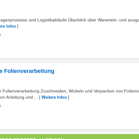
Lagerprozesse und Logistikabläufe Überblick über Warenein- und ausg
]
ere Infos
G
ie Folienverarbeitung
Folienverarbeitung Zuschneiden, Wickeln und Verpacken von Folienro
on Anleitung und ...
[
]
Weitere Infos
G