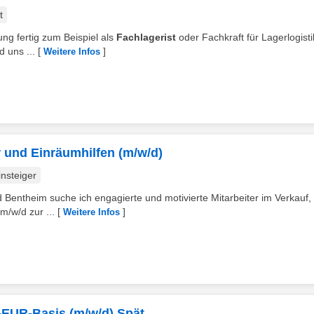
t
dung fertig zum Beispiel als
Fachlagerist
oder Fachkraft für Lagerlogisti
 uns ...
[
]
Weitere Infos
r und Einräumhilfen (m/w/d)
nsteiger
Bentheim suche ich engagierte und motivierte Mitarbeiter im Verkauf, 
/w/d zur ...
[
]
Weitere Infos
3-EUR-Basis (m/w/d) Spät