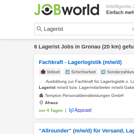
Intelligent
Einfach meh
6
Lagerist
Jobs in
Gronau
(20 km) gef
Fachkraft - Lagerlogistik (m/w/d)
Vollzeit
Schichtarbeit
Sonderzahlun
... : Ausbildung zur Fachkraft für Lagerlogistik o. 
Lagerist
m/w/d bzw. Lagermitarbeiter m/w/d Gabels
Tempton Personaldienstleistungen GmbH
Ahaus
vor 4 Tagen
|
"Allrounder" (m/w/d) für Versand, L