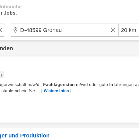
e Jobsuche
r Jobs.
unden
g
Lagerwirtschaft m/w/d ,
Fachlageristen
m/w/d oder gute Erfahrungen al
taplerschein Sie ...
[
]
Weitere Infos
ager und Produktion