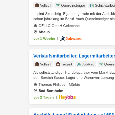
Vollzeit
Quereinsteiger
Schichtarbei
... sind Sie richtig. Egal, ob gerade mit der Ausbil
schon jahrelang im Beruf. Auch Quereinsteiger sind
GELLO GmbH Geltechnik
Ahaus
vor 1 Woche
|
Verkaufsmitarbeiter, Lagermitarbeite
Vollzeit
Teilzeit
JobRad
Querei
Als selbstständiger Handelspartner vom Markt Bad 
den Bereich Kasse, Lager und Warenverräumung m
Thomas Philipps - Märkte
Bad Bentheim
vor 2 Tagen
|
Aushilfe Lager/ Staplerfahrer auf 60