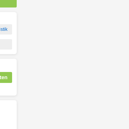
stik
ten