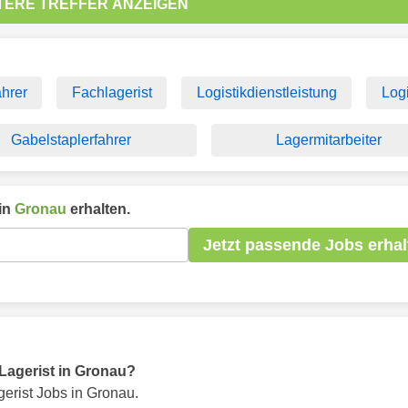
TERE TREFFER ANZEIGEN
ahrer
Fachlagerist
Logistikdienstleistung
Logi
Gabelstaplerfahrer
Lagermitarbeiter
in
Gronau
erhalten.
Jetzt passende Jobs erhal
r Lagerist in Gronau?
erist Jobs in Gronau.