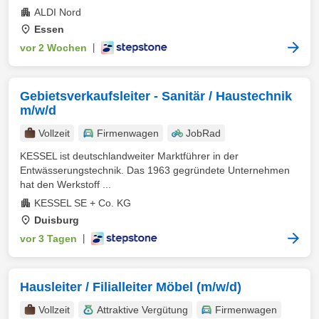
ALDI Nord
Essen
vor 2 Wochen
|
Gebietsverkaufsleiter - Sanitär / Haustechnik
m/w/d
Vollzeit
Firmenwagen
JobRad
KESSEL ist deutschlandweiter Marktführer in der
Entwässerungstechnik. Das 1963 gegründete Unternehmen
hat den Werkstoff ...
KESSEL SE + Co. KG
Duisburg
vor 3 Tagen
|
Hausleiter / Filialleiter Möbel (m/w/d)
Vollzeit
Attraktive Vergütung
Firmenwagen