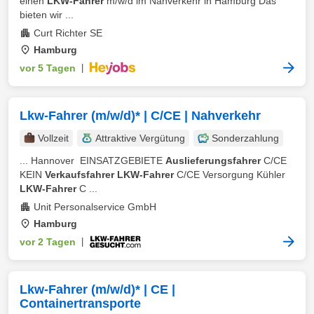
einen
LKW-Fahrer
m/w/d im Nahverkehr in Hamburg Das
bieten wir ...
Curt Richter SE
Hamburg
vor 5 Tagen
|
Lkw-Fahrer (m/w/d)* | C/CE | Nahverkehr
Vollzeit
Attraktive Vergütung
Sonderzahlung
... Hannover ️ EINSATZGEBIETE
Auslieferungsfahrer
C/CE
KEIN
Verkaufsfahrer LKW-Fahrer
C/CE Versorgung Kühler
LKW-Fahrer
C ...
Unit Personalservice GmbH
Hamburg
vor 2 Tagen
|
Lkw-Fahrer (m/w/d)* | CE |
Containertransporte