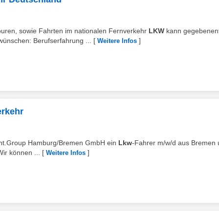
touren, sowie Fahrten im nationalen Fernverkehr
LKW
kann gegebenenf
ünschen: Berufserfahrung ...
[
]
Weitere Infos
erkehr
 Rent.Group Hamburg/Bremen GmbH ein
Lkw
-Fahrer m/w/d aus Bremen 
ir können ...
[
]
Weitere Infos