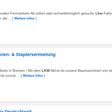
ionalen Fernverkehr Ab sofort oder schnellstmöglich gesucht:
Lkw
-Fahr
 die ...
[
]
Weitere Infos
ühnen- & Staplervermietung
 Boels in Bremen ! Mit dem
LKW
fährst du unsere Baumaschinen von d
nd zurück ...
[
]
Weitere Infos
ehr Deutschland