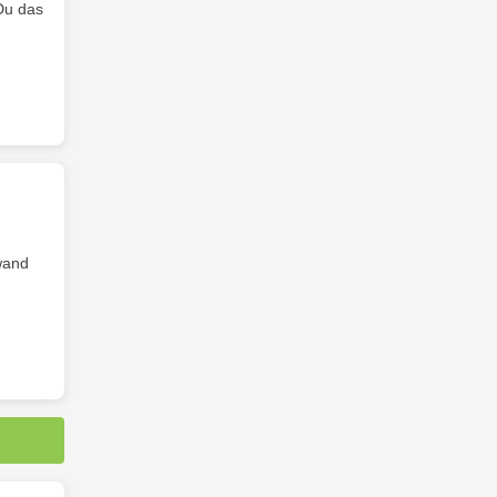
Du das
wand