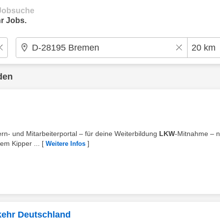
e Jobsuche
r Jobs.
den
ern- und Mitarbeiterportal – für deine Weiterbildung
LKW
-Mitnahme – 
em Kipper ...
[
]
Weitere Infos
rkehr Deutschland