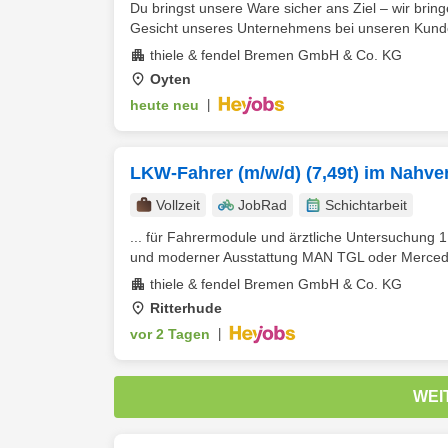
Du bringst unsere Ware sicher ans Ziel – wir brin
Gesicht unseres Unternehmens bei unseren Kunde
thiele & fendel Bremen GmbH & Co. KG
Oyten
heute neu
|
LKW-Fahrer (m/w/d) (7,49t) im Nahve
Vollzeit
JobRad
Schichtarbeit
... für Fahrermodule und ärztliche Untersuchung 
und moderner Ausstattung MAN TGL oder Mercedes
thiele & fendel Bremen GmbH & Co. KG
Ritterhude
vor 2 Tagen
|
WEI