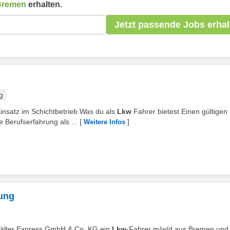
Bremen
erhalten.
Jetzt passende Jobs erhal
g
insatz im Schichtbetrieb Was du als
Lkw
Fahrer bietest Einen gültigen
 Berufserfahrung als ...
[
]
Weitere Infos
gung
ehälter Express GmbH & Co. KG ein
Lkw
-Fahrer m/w/d aus Bremen und