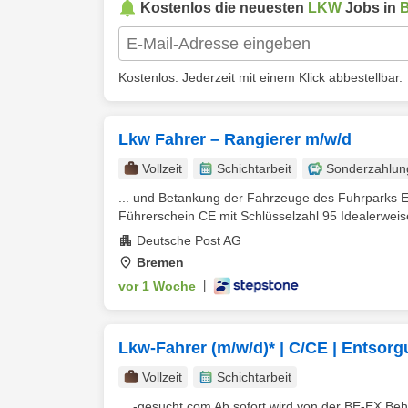
Kostenlos die neuesten
LKW
Jobs in
Kostenlos. Jederzeit mit einem Klick abbestellbar.
Lkw Fahrer – Rangierer m/w/d
Vollzeit
Schichtarbeit
Sonderzahlun
... und Betankung der Fahrzeuge des Fuhrparks E
Führerschein CE mit Schlüsselzahl 95 Idealerweise
Deutsche Post AG
Bremen
vor 1 Woche
|
Lkw-Fahrer (m/w/d)* | C/CE | Entsor
Vollzeit
Schichtarbeit
... -gesucht.com Ab sofort wird von der BE-EX B