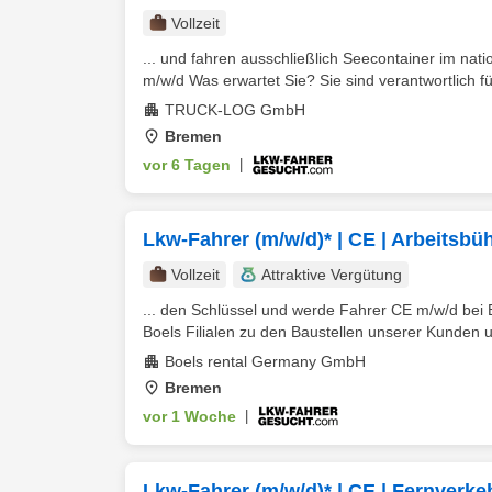
Vollzeit
... und fahren ausschließlich Seecontainer im nat
m/w/d Was erwartet Sie? Sie sind verantwortlich für
TRUCK-LOG GmbH
Bremen
vor 6 Tagen
|
Lkw-Fahrer (m/w/d)* | CE | Arbeitsb
Vollzeit
Attraktive Vergütung
... den Schlüssel und werde Fahrer CE m/w/d bei
Boels Filialen zu den Baustellen unserer Kunden u
Boels rental Germany GmbH
Bremen
vor 1 Woche
|
Lkw-Fahrer (m/w/d)* | CE | Fernverk