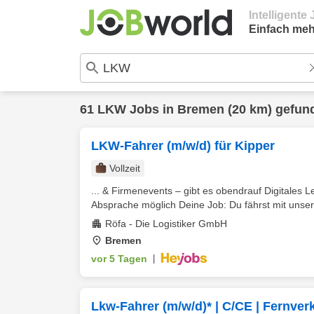
Intelligent
Einfach meh
61
LKW
Jobs in
Bremen
(20 km) gefun
LKW-Fahrer (m/w/d) für Kipper
Vollzeit
... & Firmenevents – gibt es obendrauf Digitales L
Absprache möglich Deine Job: Du fährst mit unser
Röfa - Die Logistiker GmbH
Bremen
vor 5 Tagen
|
Lkw-Fahrer (m/w/d)* | C/CE | Fernve