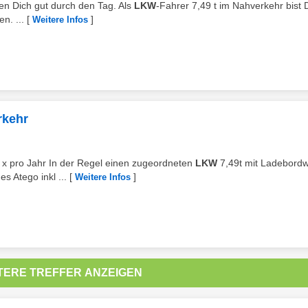
gen Dich gut durch den Tag. Als
LKW
-Fahrer 7,49 t im Nahverkehr bist 
n. ...
[
]
Weitere Infos
rkehr
1 x pro Jahr In der Regel einen zugeordneten
LKW
7,49t mit Ladebord
 Atego inkl ...
[
]
Weitere Infos
TERE TREFFER ANZEIGEN