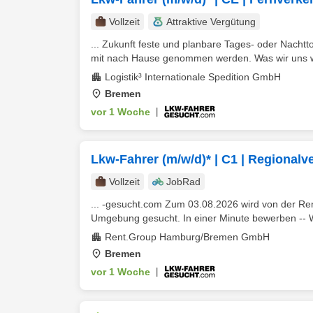
Vollzeit
Attraktive Vergütung
... Zukunft feste und planbare Tages- oder Nacht
mit nach Hause genommen werden. Was wir uns w
Logistik³ Internationale Spedition GmbH
Bremen
vor 1 Woche
|
Lkw-Fahrer (m/w/d)* | C1 | Regionalv
Vollzeit
JobRad
... -gesucht.com Zum 03.08.2026 wird von der
Umgebung gesucht. In einer Minute bewerben -- W
Rent.Group Hamburg/Bremen GmbH
Bremen
vor 1 Woche
|