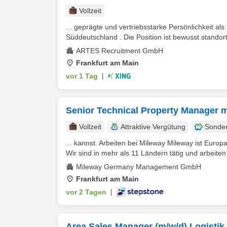
Vollzeit
... geprägte und vertriebsstarke Persönlichkeit al
Süddeutschland . Die Position ist bewusst standor
ARTES Recruitment GmbH
Frankfurt am Main
vor 1 Tag
|
Senior Technical Property Manager m
Vollzeit
Attraktive Vergütung
Sonde
... kannst. Arbeiten bei Mileway Mileway ist Euro
Wir sind in mehr als 11 Ländern tätig und arbeiten
Mileway Germany Management GmbH
Frankfurt am Main
vor 2 Tagen
|
Area Sales Manager (m/w/d) Logistik 