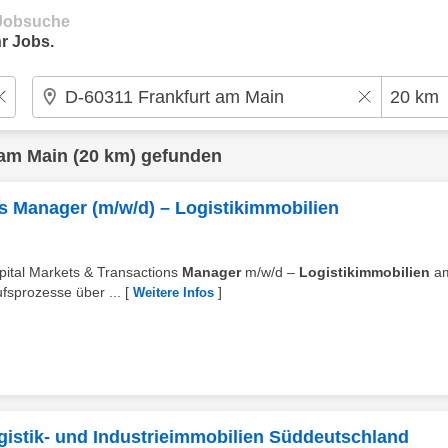
e Jobsuche
r Jobs.
 am Main
(20 km) gefunden
s Manager (m/w/d) – Logistikimmobilien
apital Markets & Transactions
Manager
m/w/d –
Logistikimmobilien
a
fsprozesse über ...
[
]
Weitere Infos
gistik- und Industrieimmobilien Süddeutschland