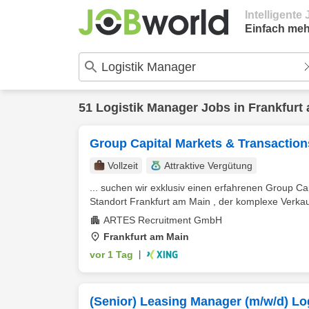
Intelligent
Einfach meh
51
Logistik Manager
Jobs in
Frankfurt
Group Capital Markets & Transaction
Vollzeit
Attraktive Vergütung
... suchen wir exklusiv einen erfahrenen Group C
Standort Frankfurt am Main , der komplexe Verkau
ARTES Recruitment GmbH
Frankfurt am Main
vor 1 Tag
|
(Senior) Leasing Manager (m/w/d) Lo