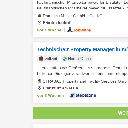
kaufmännischer Mitarbeiter m/w/d für Ersatzteil-
kaufmännischen Mitarbeiter m/w/d für Ersatzteil-Log
Domnick+Müller GmbH + Co. KG
Friedrichsdorf
vor 1 Woche
|
Technische:r Property Manager:in m/
Vollzeit
Home-Office
... erschaffen wir Großes. Let s progress! Geme
betreuen Sie eigenverantwortlich ein Immobilienport
STRABAG Property and Facility Services Gmb
Frankfurt am Main
vor 2 Wochen
|
WEI