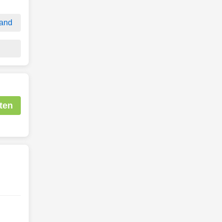
and
ten