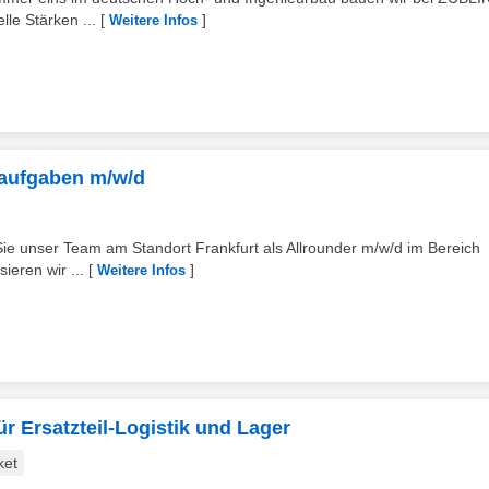
lle Stärken ...
[
]
Weitere Infos
kaufgaben m/w/d
 Sie unser Team am Standort Frankfurt als Allrounder m/w/d im Bereich
sieren wir ...
[
]
Weitere Infos
r Ersatzteil-Logistik und Lager
ket