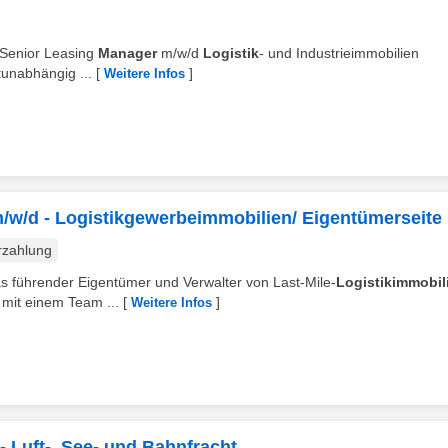
s Senior Leasing
Manager
m/w/d
Logistik
- und Industrieimmobilien
tunabhängig ...
[
]
Weitere Infos
/w/d - Logistikgewerbeimmobilien/ Eigentümerseite
rzahlung
pas führender Eigentümer und Verwalter von Last-Mile-
Logistikimmobil
 mit einem Team ...
[
]
Weitere Infos
- Luft-, See- und Bahnfracht