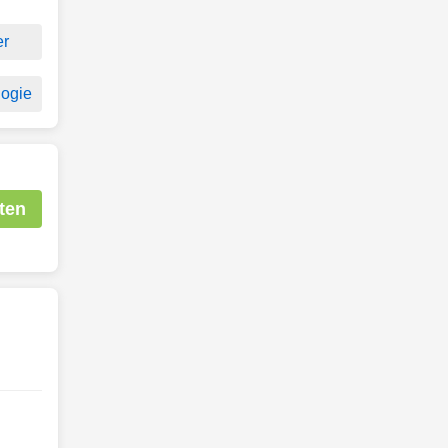
er
logie
ten