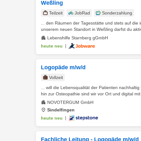
Weßling
Teilzeit
JobRad
Sonderzahlung
... den Räumen der Tagesstätte und stets auf die 
unserem neuen Standort in Weßling darfst du akti
Lebenshilfe Starnberg gGmbH
heute neu
|
Logopäde m/w/d
Vollzeit
... will die Lebensqualität der Patienten nachhal
hin zur Osteopathie sind wir vor Ort und digital mi
NOVOTERGUM GmbH
Sindelfingen
heute neu
|
Fachliche Leitung - Logopäde m/w/d