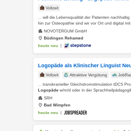
Vollzeit
... will die Lebensqualität der Patienten nachhal
hin zur Osteopathie sind wir vor Ort und digital mi
NOVOTERGUM GmbH
Büdingen Rehamed
heute neu
|
Logopäde als Klinischer Linguist Ne
Vollzeit
Attraktive Vergütung
JobRa
... transkranieller Gleichstromstimulation tDCS P
Logopäde
w/m/d oder in der Sprachheilpädagogik, 
SRH
Bad Wimpfen
heute neu
|