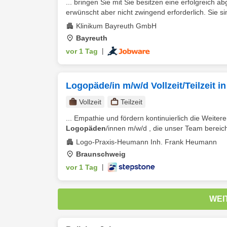
... bringen Sie mit Sie besitzen eine erfolgreich 
erwünscht aber nicht zwingend erforderlich. Sie si
Klinikum Bayreuth GmbH
Bayreuth
vor 1 Tag
|
Logopäde/in m/w/d Vollzeit/Teilzeit 
Vollzeit
Teilzeit
... Empathie und fördern kontinuierlich die Weitere
Logopäden
/innen m/w/d , die unser Team bereic
Logo-Praxis-Heumann Inh. Frank Heumann
Braunschweig
vor 1 Tag
|
WEI