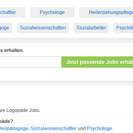
chaftler
Psychologe
Heilerziehungspfleg
goge
Sozialwissenschaften
Sozialarbeiter
Psycho
 erhalten.
Jetzt passende Jobs erhal
bare Logopäde Jobs.
opäde?
Heilpädagoge
,
Sozialwissenschaftler
und
Psychologe
.