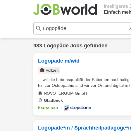
Intelligent
Einfach meh
983 Logopäde Jobs gefunden
Logopäde m/w/d
Vollzeit
... will die Lebensqualität der Patienten nachhal
hin zur Osteopathie sind wir vor Ort und digital mi
NOVOTERGUM GmbH
Gladbeck
heute neu
|
Logopäde*in / Sprachheilpädagoge*in