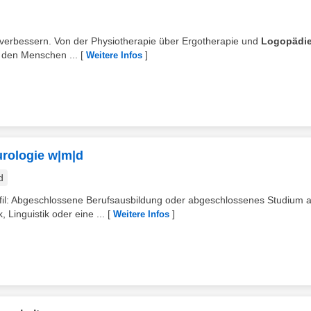
tig verbessern. Von der Physiotherapie über Ergotherapie und
Logopädi
t den Menschen ...
[
]
Weitere Infos
urologie w|m|d
d
rofil: Abgeschlossene Berufsausbildung oder abgeschlossenes Studium a
Linguistik oder eine ...
[
]
Weitere Infos