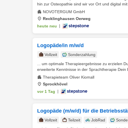
hin zur Osteopathie sind wir vor Ort und digital mi
NOVOTERGUM GmbH
Recklinghausen Oerweg
heute neu
|
Logopäde/in m/w/d
Vollzeit
Sonderzahlung
... um optimale Therapieergebnisse zu erzielen 
erweiterte Kenntnisse in der Sprachtherapie Dein
Therapieteam Oliver Kiomall
Sprockhövel
vor 1 Tag
|
Logopäde (m/w/d) für die Betriebsstä
Vollzeit
Teilzeit
JobRad
Sonde