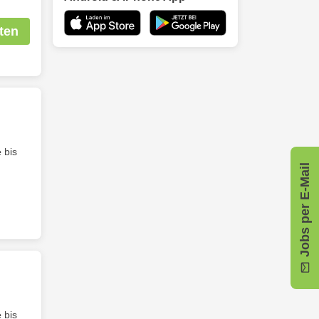
ten
e
bis
Jobs per E-Mail
e
bis