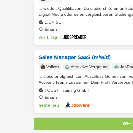
... wieder: Qualifikation: Du studierst Kommunik
Digital Media oder einen vergleichbaren Studienga
E.ON SE
Essen
vor 1 Tag
|
Sales Manager SaaS (m/w/d)
Vollzeit
Attraktive Vergütung
JobRa
... diese erfolgreich zum Abschluss Gemeinsam v
Account-Teams zusammen Dein Profil Vertriebserfa
TOUGH Training GmbH
Essen
heute neu
|
WEI