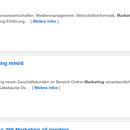
ationswissenschaften, Medienmanagement, Wirtschaftsinformatik,
Marke
ng Erfahrung ...
[
]
Weitere Infos
ting m/w/d
nung neuer Geschäftskunden im Bereich Online-
Marketing
verantwortlic
altakquise Du ...
[
]
Weitere Infos
s 365 Marketing all genders