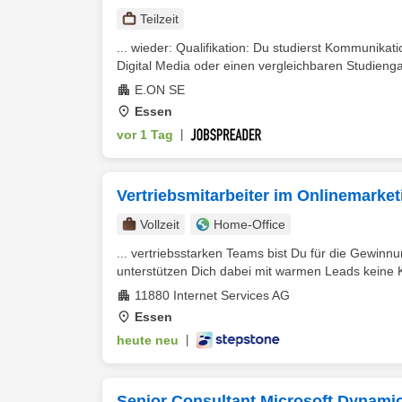
Teilzeit
... wieder: Qualifikation: Du studierst Kommunik
Digital Media oder einen vergleichbaren Studienga
E.ON SE
Essen
vor 1 Tag
|
Vertriebsmitarbeiter im Onlinemarke
Vollzeit
Home-Office
... vertriebsstarken Teams bist Du für die Gewin
unterstützen Dich dabei mit warmen Leads keine K
11880 Internet Services AG
Essen
heute neu
|
Senior Consultant Microsoft Dynamic