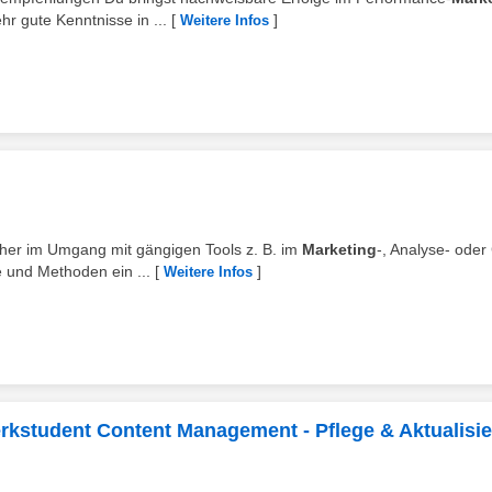
r gute Kenntnisse in ...
[
]
Weitere Infos
icher im Umgang mit gängigen Tools z. B. im
Marketing
-, Analyse- ode
e und Methoden ein ...
[
]
Weitere Infos
erkstudent Content Management - Pflege & Aktualisi