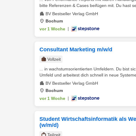
bitte Referenzen & Cases beifügen mit. Du hast seh
BV Bestseller Verlag GmbH
Bochum
vor 1 Woche
|
Consultant Marketing m/w/d
Vollzeit
... in wachstumsorientierten Umfeldern. Du bist s
Umfeld und arbeitest dich schnell in neue System
BV Bestseller Verlag GmbH
Bochum
vor 1 Woche
|
Student Wirtschaftsinformatik als W
(w/m/d)
Teilzeit