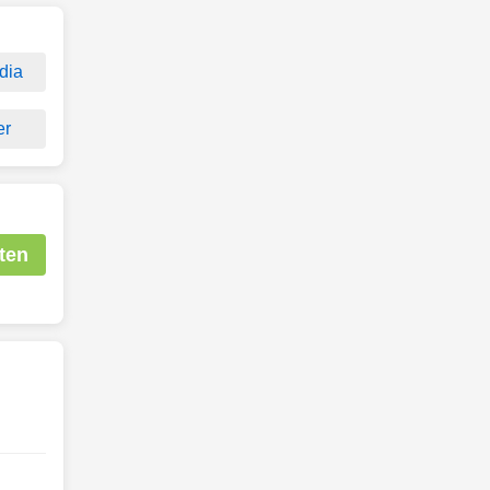
dia
er
ten