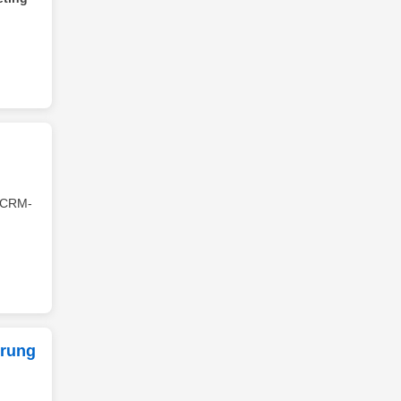
r CRM-
erung