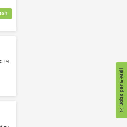
ten
r CRM-
Jobs per E-Mail
eting