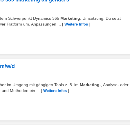
t dem Schwerpunkt Dynamics 365
Marketing
. Umsetzung: Du setzt
er Platform um. Anpassungen ...
[
]
Weitere Infos
 m/w/d
icher im Umgang mit gängigen Tools z. B. im
Marketing
-, Analyse- ode
e und Methoden ein ...
[
]
Weitere Infos