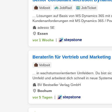
Vollzeit
JobRad
JobTicket
... Lösungen auf Basis von MS Dynamics 365 mi
Kundenanforderungen mit MS Dynamics 365 / Pow
adesso SE
Essen
vor 1 Woche
|
Berater/in für Vertrieb und Marketing
Vollzeit
... in wachstumsorientierten Umfeldern. Du bist s
Umfeld und arbeitest dich schnell in neue System
BV Bestseller Verlag GmbH
Bochum
vor 5 Tagen
|