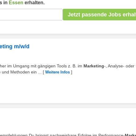
s in
Essen
erhalten.
Jetzt passende Jobs erhal
eting m/w/d
icher im Umgang mit gängigen Tools z. B. im
Marketing
-, Analyse- ode
e und Methoden ein ...
[
]
Weitere Infos
sempfehlungen Du bringst nachweisbare Erfolge im Performance-
Mark