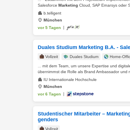
Salesforce
Marketing
Cloud, SAP Emarsys oder Se
b.telligent
München
vor 5 Tagen
|
Duales Studium Marketing B.A. - Sa
Vollzeit
Duales Studium
Home-Offi
... mit dem Team, um unsere Expertise und digital
übernimmst die Rolle als Brand Ambassador und re
IU Internationale Hochschule
München
vor 6 Tagen
|
Studentischer Mitarbeiter – Market
genders
Vollzeit