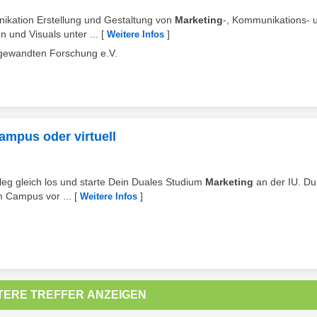
nikation Erstellung und Gestaltung von
Marketing
-, Kommunikations- 
 und Visuals unter ...
[
]
Weitere Infos
ngewandten Forschung e.V.
ampus oder virtuell
eg gleich los und starte Dein Duales Studium
Marketing
an der IU. Du
m Campus vor ...
[
]
Weitere Infos
TERE TREFFER ANZEIGEN