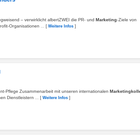
 wegweisend – verwirklicht albertZWEI die PR- und
Marketing
-Ziele von
it-Organisationen ...
[
]
Weitere Infos
g
tent-Pflege Zusammenarbeit mit unseren internationalen
Marketingkol
n Dienstleistern ...
[
]
Weitere Infos