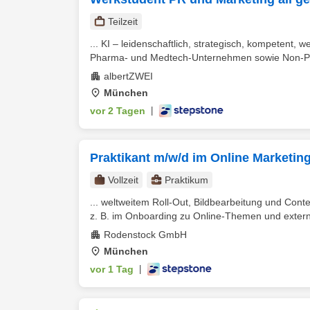
Teilzeit
... KI – leidenschaftlich, strategisch, kompetent,
Pharma- und Medtech-Unternehmen sowie Non-Prof
albertZWEI
München
vor 2 Tagen
|
Praktikant m/w/d im Online Marketin
Vollzeit
Praktikum
... weltweitem Roll-Out, Bildbearbeitung und Con
z. B. im Onboarding zu Online-Themen und externe
Rodenstock GmbH
München
vor 1 Tag
|