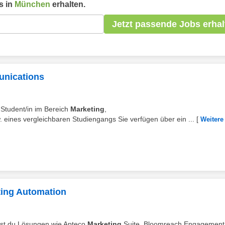
s in
München
erhalten.
Jetzt passende Jobs erhal
unications
d Student/in im Bereich
Marketing
,
eines vergleichbaren Studiengangs Sie verfügen über ein ...
[
Weitere
ting Automation
rst du Lösungen wie Apteco
Marketing
Suite, Bloomreach Engagement