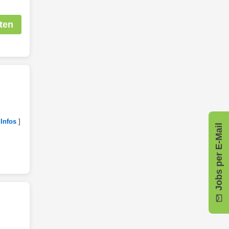
ten
]
 Infos
Jobs per E-Mail
,