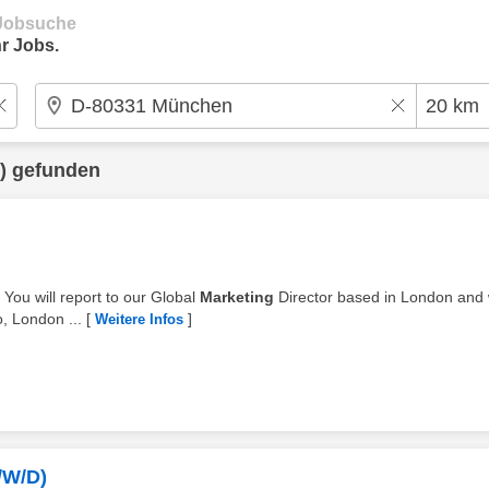
e Jobsuche
r Jobs.
) gefunden
 You will report to our Global
Marketing
Director based in London and
o, London ...
[
]
Weitere Infos
/W/D)