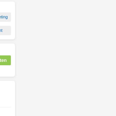
ting
nt
ten