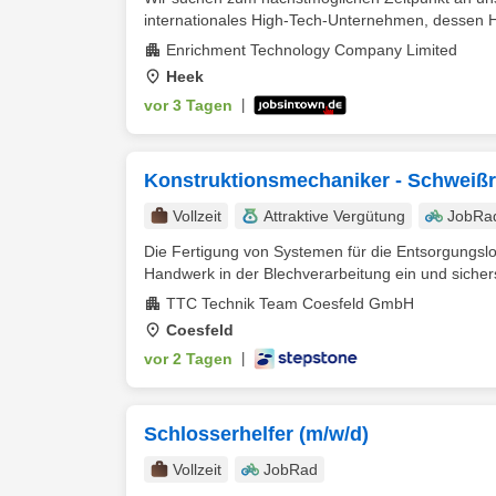
internationales High-Tech-Unternehmen, dessen Ha
Enrichment Technology Company Limited
Heek
vor 3 Tagen
|
Konstruktionsmechaniker - Schweiß
Vollzeit
Attraktive Vergütung
JobRa
Die Fertigung von Systemen für die Entsorgungslog
Handwerk in der Blechverarbeitung ein und sicherst
TTC Technik Team Coesfeld GmbH
Coesfeld
vor 2 Tagen
|
Schlosserhelfer (m/w/d)
Vollzeit
JobRad