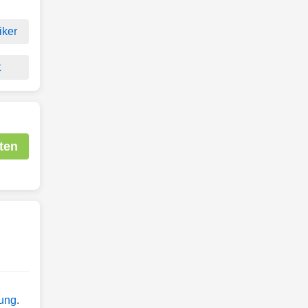
iker
t
ten
tung
.