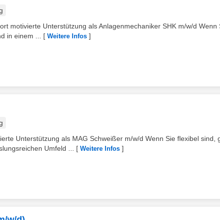
g
rt motivierte Unterstützung als Anlagenmechaniker SHK m/w/d Wenn 
 in einem ...
[
]
Weitere Infos
g
erte Unterstützung als MAG Schweißer m/w/d Wenn Sie flexibel sind, 
ungsreichen Umfeld ...
[
]
Weitere Infos
m/w/d)