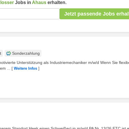
losser
Jobs in
Ahaus
erhalten.
Jetzt passende Jobs erhal
t
Sonderzahlung
otivierte Unterstützung als Industriemechaniker m/w/d Wenn Sie flexib
em ...
[
]
Weitere Infos
erem Standort Heek einen Schweißer/-in m/w/d PA Nr. 13/26 ETC ist e