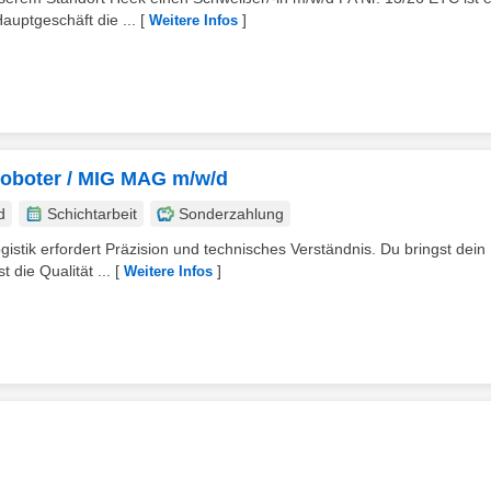
uptgeschäft die ...
[
]
Weitere Infos
roboter / MIG MAG m/w/d
d
Schichtarbeit
Sonderzahlung
istik erfordert Präzision und technisches Verständnis. Du bringst dein
 die Qualität ...
[
]
Weitere Infos