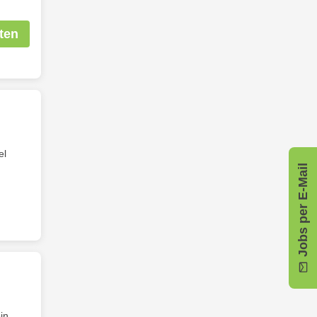
ten
el
Jobs per E-Mail
in