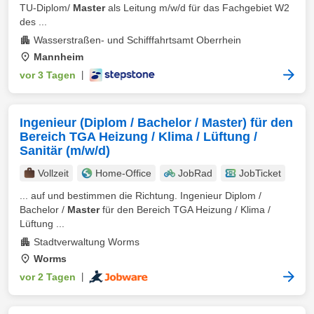
TU-Diplom/
Master
als Leitung m/w/d für das Fachgebiet W2
des ...
Wasserstraßen- und Schifffahrtsamt Oberrhein
Mannheim
vor 3 Tagen
|
Ingenieur (Diplom / Bachelor / Master) für den
Bereich TGA Heizung / Klima / Lüftung /
Sanitär (m/w/d)
Vollzeit
Home-Office
JobRad
JobTicket
... auf und bestimmen die Richtung. Ingenieur Diplom /
Bachelor /
Master
für den Bereich TGA Heizung / Klima /
Lüftung ...
Stadtverwaltung Worms
Worms
vor 2 Tagen
|