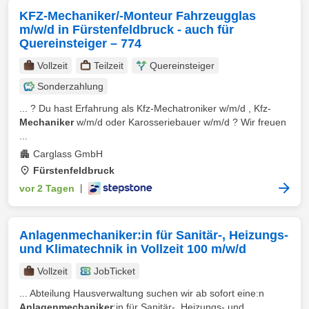
KFZ-Mechaniker/-Monteur Fahrzeugglas
m/w/d in Fürstenfeldbruck - auch für
Quereinsteiger – 774
Vollzeit
Teilzeit
Quereinsteiger
Sonderzahlung
... ? Du hast Erfahrung als Kfz-Mechatroniker w/m/d , Kfz-
Mechaniker
w/m/d oder Karosseriebauer w/m/d ? Wir freuen
...
Carglass GmbH
Fürstenfeldbruck
vor 2 Tagen
|
Anlagenmechaniker:in für Sanitär-, Heizungs-
und Klimatechnik in Vollzeit 100 m/w/d
Vollzeit
JobTicket
... Abteilung Hausverwaltung suchen wir ab sofort eine:n
Anlagenmechaniker
:in für Sanitär-, Heizungs- und