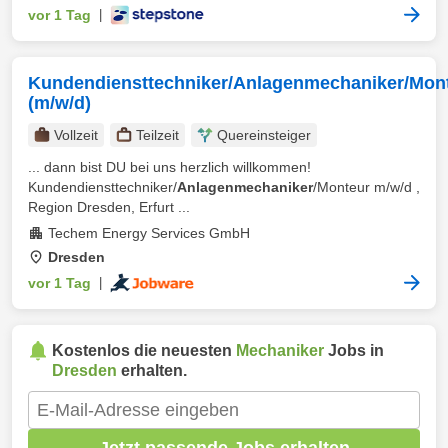
vor 1 Tag
|
Kundendiensttechniker/Anlagenmechaniker/Mon
(m/w/d)
Vollzeit
Teilzeit
Quereinsteiger
... dann bist DU bei uns herzlich willkommen!
Kundendiensttechniker/
Anlagenmechaniker
/Monteur m/w/d ,
Region Dresden, Erfurt ...
Techem Energy Services GmbH
Dresden
vor 1 Tag
|
Kostenlos die neuesten
Mechaniker
Jobs in
Dresden
erhalten.
Jetzt passende Jobs erhalten