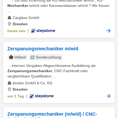
... ? Du hast Erfahrung als Kfz-Mechatroniker w/m/d , Kfz-
Mechaniker
w/m/d oder Karosseriebauer w/m/d ? Wir freuen
...
Carglass GmbH
Dresden
heute neu
|
Zerspanungsmechaniker m/w/d
Vollzeit
Sonderzahlung
... internen Vorgaben Abgeschlossene Ausbildung als
Zerspanungsmechaniker
, CNC-Fachkraft oder
vergleichbare Qualifikation ...
bindan GmbH & Co. KG
Dresden
vor 1 Tag
|
Zerspanungsmechaniker (m/w/d) / CNC-