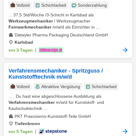
Vollzeit
Schichtarbeit
Sonderzahlung
... 37,5 Std/Woche /3-Schicht in Karlsbad als
Werkzeugmechaniker
/ Werkzeugmacher
Feinwerkmechaniker
m/w/d als Einrichter in ...
Dätwyler Pharma Packaging Deutschland GmbH
Karlsbad
vor 3 Tagen
|
Verfahrensmechaniker - Spritzguss /
Kunststofftechnik m/w/d
Vollzeit
Attraktive Vergütung
Schichtarbeit
... . Du hast eine abgeschlossene Ausbildung als
Verfahrensmechaniker
m/w/d für Kunststoff- und
Kautschuktechnik ...
PKT Praezisions-Kunststoff-Teile GmbH
Tiefenbronn
vor 5 Tagen
|