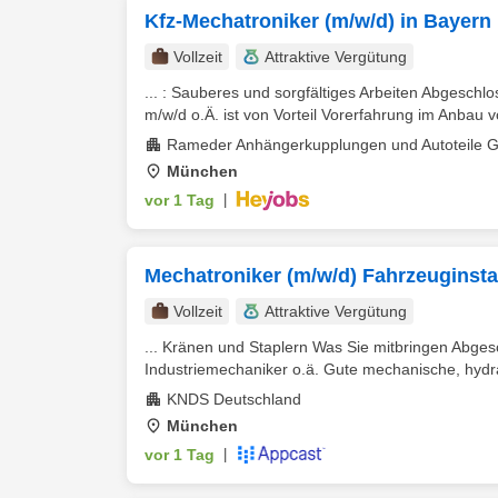
Kfz-Mechatroniker (m/w/d) in Bayern
Vollzeit
Attraktive Vergütung
... : Sauberes und sorgfältiges Arbeiten Abgeschl
m/w/d o.Ä. ist von Vorteil Vorerfahrung im Anbau
Rameder Anhängerkupplungen und Autoteile
München
vor 1 Tag
|
Mechatroniker (m/w/d) Fahrzeuginst
Vollzeit
Attraktive Vergütung
... Kränen und Staplern Was Sie mitbringen Abge
Industriemechaniker o.ä. Gute mechanische, hydrau
KNDS Deutschland
München
vor 1 Tag
|