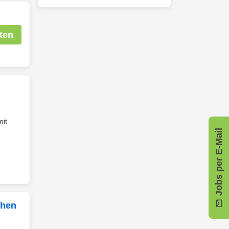
ten
it
Jobs per E-Mail
chen