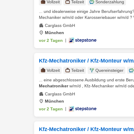
Vollzeit
Teilzeit
Sonderzahlung
... und idealerweise einige Jahre Berufserfahrung
Mechaniker w/m/d oder Karosseriebauer w/m/d ? W
Carglass GmbH
München
vor 2 Tagen
|
Kfz-Mechatroniker / Kfz-Monteur w/m
Vollzeit
Teilzeit
Quereinsteiger
... eine abgeschlossene Ausbildung und erste Ber
Mechatroniker
w/m/d , Kfz-Mechaniker w/m/d oder
Carglass GmbH
München
vor 2 Tagen
|
Kfz-Mechatroniker / Kfz-Monteur w/m