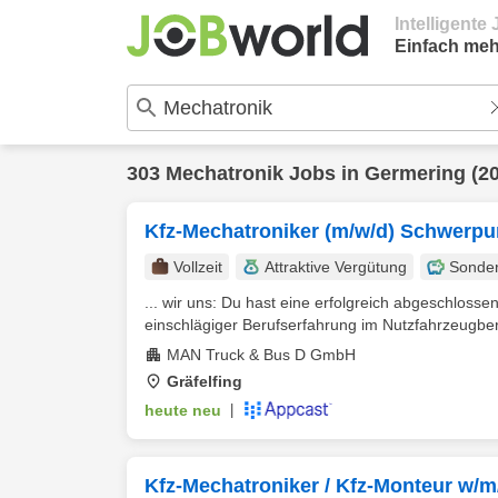
Intelligent
Einfach meh
303
Mechatronik
Jobs in
Germering
(20
Kfz-Mechatroniker (m/w/d) Schwerp
Vollzeit
Attraktive Vergütung
Sonde
... wir uns: Du hast eine erfolgreich abgeschlosse
einschlägiger Berufserfahrung im Nutzfahrzeugberei
MAN Truck & Bus D GmbH
Gräfelfing
heute neu
|
Kfz-Mechatroniker / Kfz-Monteur w/m/