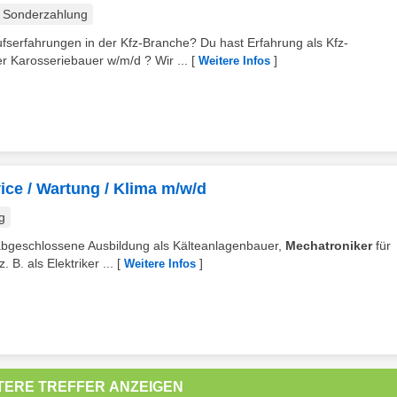
Sonderzahlung
ufserfahrungen in der Kfz-Branche? Du hast Erfahrung als Kfz-
 Karosseriebauer w/m/d ? Wir ...
[
]
Weitere Infos
vice / Wartung / Klima m/w/d
g
 abgeschlossene Ausbildung als Kälteanlagenbauer,
Mechatroniker
für
 B. als Elektriker ...
[
]
Weitere Infos
TERE TREFFER ANZEIGEN