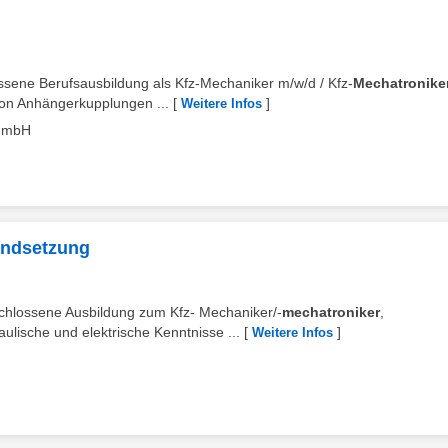
ossene Berufsausbildung als Kfz-Mechaniker m/w/d / Kfz-
Mechatronike
 von Anhängerkupplungen ...
[
]
Weitere Infos
 GmbH
andsetzung
schlossene Ausbildung zum Kfz- Mechaniker/-
mechatroniker
,
lische und elektrische Kenntnisse ...
[
]
Weitere Infos