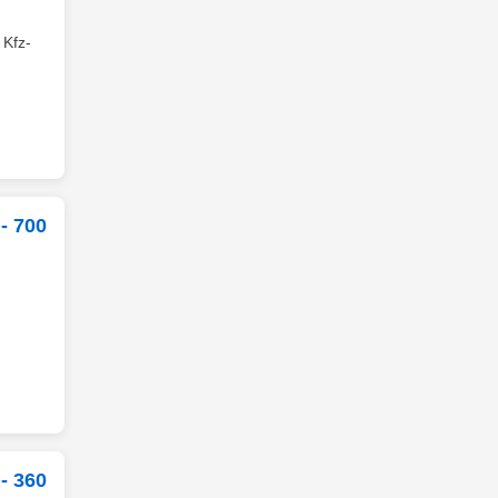
 Kfz-
- 700
- 360