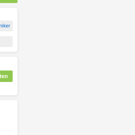
niker
ten