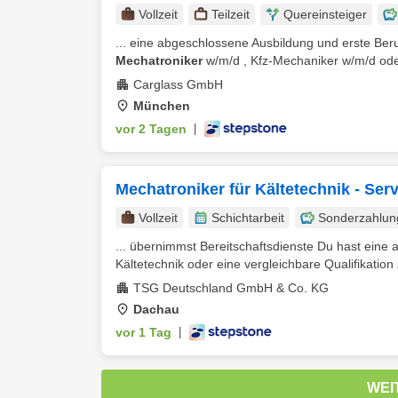
Vollzeit
Teilzeit
Quereinsteiger
... eine abgeschlossene Ausbildung und erste Ber
Mechatroniker
w/m/d , Kfz-Mechaniker w/m/d oder
Carglass GmbH
München
vor 2 Tagen
|
Mechatroniker für Kältetechnik - Ser
Vollzeit
Schichtarbeit
Sonderzahlun
... übernimmst Bereitschaftsdienste Du hast eine
Kältetechnik oder eine vergleichbare Qualifikation z.
TSG Deutschland GmbH & Co. KG
Dachau
vor 1 Tag
|
WEI