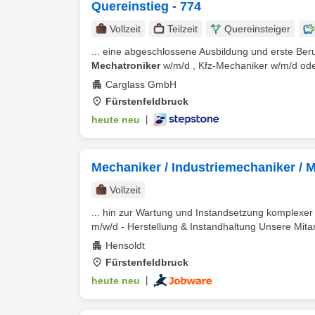
Quereinstieg - 774
Vollzeit
Teilzeit
Quereinsteiger
... eine abgeschlossene Ausbildung und erste Ber
Mechatroniker
w/m/d , Kfz-Mechaniker w/m/d oder
Carglass GmbH
Fürstenfeldbruck
heute neu
|
Mechaniker / Industriemechaniker / M
Vollzeit
... hin zur Wartung und Instandsetzung komplexer
m/w/d - Herstellung & Instandhaltung Unsere Mitar
Hensoldt
Fürstenfeldbruck
heute neu
|