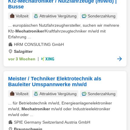
Kfz-Mechatroniker / Nutzfahrzeuge (m/w/d) |
Busse
Vollzeit
Attraktive Vergütung
Sonderzahlung
... europäischen Nutzfahrzeughersteller, suchen wir mehrere
Kfz-
Mechatroniker
/Kraftfahrzeugtechniker m/w/d mit
Erfahrung ...
HRM CONSULTING GmbH
Salzgitter
vor 3 Wochen
|
Meister / Techniker Elektrotechnik als
Bauleiter Umspannwerke m/w/d
Vollzeit
Attraktive Vergütung
Sonderzahlung
... für Betriebstechnik m/w/d, Energieanlagenelektroniker
m/w/d,
Mechatroniker
m/w/d oder Industrieelektroniker
m/w/d oder ...
SPIE Germany Switzerland Austria GmbH
Braunschweig