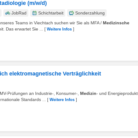
Radiologie (m/w/d)
JobRad
Schichtarbeit
Sonderzahlung
g unseres Teams in Viechtach suchen wir Sie als MFA /
Medizinsche
it. Das erwartet Sie ...
[
]
Weitere Infos
ich elektromagnetische Verträglichkeit
EMV-Prüfungen an Industrie-, Konsumer-,
Medizin
- und Energieprodukt
rnationale Standards ...
[
]
Weitere Infos