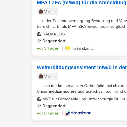
MFA / ZFA (m/w/d) für die Anmeldung
Vollzeit
... in der Patientenversorgung Bestellung und Ve
Bereich, z. B. als MFA, ZFA m/w/d , oder vergleich
RADIO-LOG
Deggendorf
vor 3 Tagen
|
Weiterbildungsassistent m/w/d in de
Vollzeit
... es in der konservativen Orthopädie, bei chirurg
Unser
medizinisches
und ärztliches Team rund um 
MVZ für Orthopädie und Unfallchirurgie Dr. H
Deggendorf
vor 6 Tagen
|