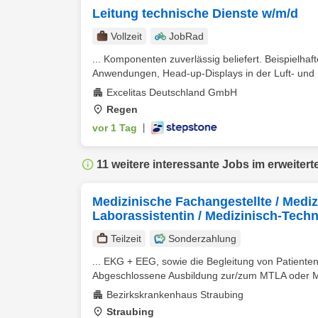
Leitung technische Dienste w/m/d
Vollzeit
JobRad
... Komponenten zuverlässig beliefert. Beispiel
Anwendungen, Head-up-Displays in der Luft- und R
Excelitas Deutschland GmbH
Regen
vor 1 Tag
|
11 weitere interessante Jobs im erweitert
Medizinische Fachangestellte / Mediz
Laborassistentin / Medizinisch-Techni
Teilzeit
Sonderzahlung
... EKG + EEG, sowie die Begleitung von Patienten
Abgeschlossene Ausbildung zur/zum MTLA oder MF
Bezirkskrankenhaus Straubing
Straubing