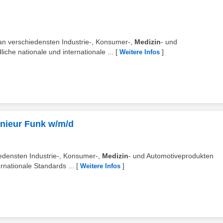
an verschiedensten Industrie-, Konsumer-,
Medizin
- und
iche nationale und internationale ...
[
]
Weitere Infos
enieur Funk w/m/d
edensten Industrie-, Konsumer-,
Medizin
- und Automotiveprodukten
rnationale Standards ...
[
]
Weitere Infos