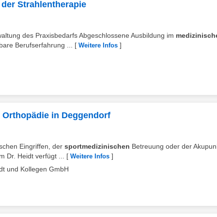
 der Strahlentherapie
rwaltung des Praxisbedarfs Abgeschlossene Ausbildung im
medizinisch
bare Berufserfahrung ...
[
]
Weitere Infos
r Orthopädie in Deggendorf
ischen Eingriffen, der
sportmedizinischen
Betreuung oder der Akupunk
Dr. Heidt verfügt ...
[
]
Weitere Infos
eidt und Kollegen GmbH