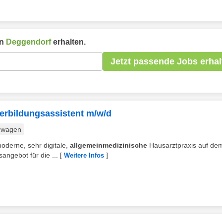
in
Deggendorf
erhalten.
Jetzt passende Jobs erhal
erbildungsassistent m/w/d
nwagen
moderne, sehr digitale,
allgemeinmedizinische
Hausarztpraxis auf de
ngebot für die ...
[
]
Weitere Infos