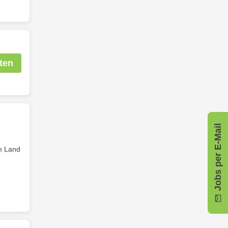
ten
Jobs per E-Mail
m Land