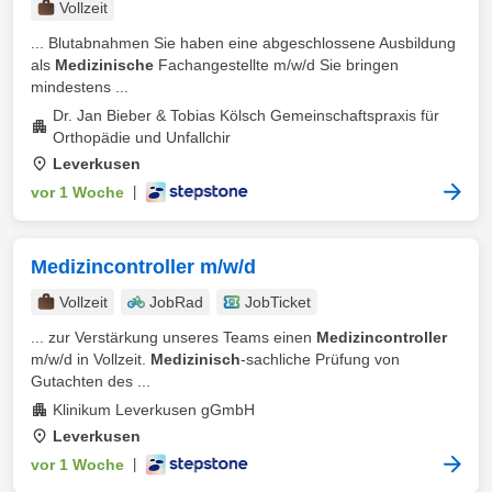
Vollzeit
... Blutabnahmen Sie haben eine abgeschlossene Ausbildung
als
Medizinische
Fachangestellte m/w/d Sie bringen
mindestens ...
Dr. Jan Bieber & Tobias Kölsch Gemeinschaftspraxis für
Orthopädie und Unfallchir
Leverkusen
vor 1 Woche
|
Medizincontroller m/w/d
Vollzeit
JobRad
JobTicket
... zur Verstärkung unseres Teams einen
Medizincontroller
m/w/d in Vollzeit.
Medizinisch
-sachliche Prüfung von
Gutachten des ...
Klinikum Leverkusen gGmbH
Leverkusen
vor 1 Woche
|