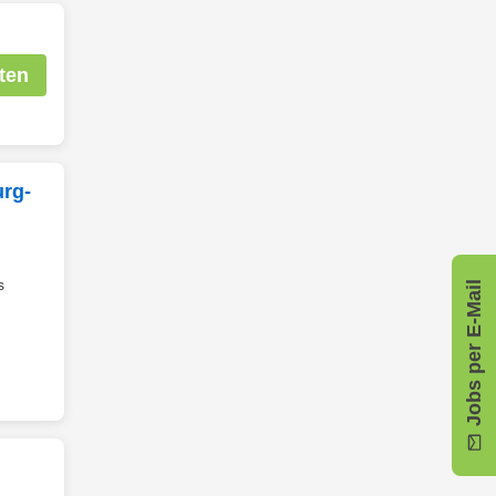
ten
urg-
s
Jobs per E-Mail