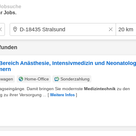
e Jobsuche
r Jobs.
funden
Bereich Anästhesie, Intensivmedizin und Neonatolog
mern
nwagen
Home-Office
Sonderzahlung
uftragseingänge. Damit bringen Sie modernste
Medizintechnik
zu den
g zu ihrer Versorgung ...
[
]
Weitere Infos