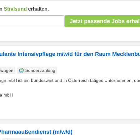
in
Stralsund
erhalten.
Jetzt passende Jobs erhal
bulante Intensivpflege m/w/d für den Raum Mecklenb
nwagen
Sonderzahlung
lege mbH ist ein bundesweit und in Österreich tätiges Unternehmen, da
ege mbH
 Pharmaaußendienst (m/w/d)