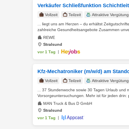
Verkäufer Schließfunktion Schichtlei
Vollzeit
Teilzeit
Attraktive Vergütung
... liegt uns am Herzen – du erhältst Zeitgutschrift
zahlreiche Gesundheitsangebote Zusammen unver
REWE
Stralsund
vor 1 Tag
|
Kfz-Mechatroniker (m/w/d) am Stando
Vollzeit
Teilzeit
Attraktive Vergütung
... 37 Stundenwoche sowie 30 Tagen Urlaub und n
Vorsorgeuntersuchungen. Mehr ist für jeden drin: p
MAN Truck & Bus D GmbH
Stralsund
vor 1 Tag
|