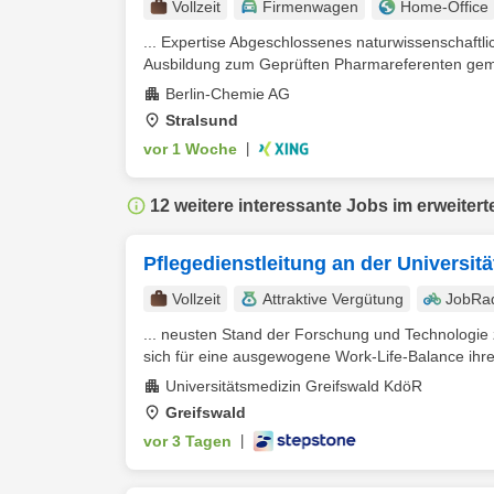
Vollzeit
Firmenwagen
Home-Office
... Expertise Abgeschlossenes naturwissenschaftl
Ausbildung zum Geprüften Pharmareferenten gem
Berlin-Chemie AG
Stralsund
vor 1 Woche
|
12 weitere interessante Jobs im erweitert
Pflegedienstleitung an der Universit
Vollzeit
Attraktive Vergütung
JobRa
... neusten Stand der Forschung und Technologie 
sich für eine ausgewogene Work-Life-Balance ihrer
Universitätsmedizin Greifswald KdöR
Greifswald
vor 3 Tagen
|