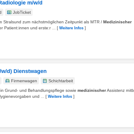
Radiologie m/w/d
d
JobTicket
kum Stralsund zum nächstmöglichen Zeitpunkt als MTR /
Medizinischer
Patient:innen und erste:r ...
[
]
Weitere Infos
/w/d) Dienstwagen
Firmenwagen
Schichtarbeit
ng in Grund- und Behandlungspflege sowie
medizinischer
Assistenz mitb
ygienevorgaben und ...
[
]
Weitere Infos