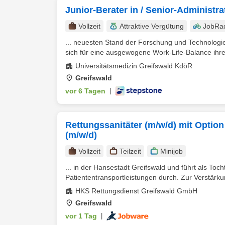
Junior-Berater in / Senior-Administra
Vollzeit
Attraktive Vergütung
JobRa
... neuesten Stand der Forschung und Technologie
sich für eine ausgewogene Work-Life-Balance ihrer
Universitätsmedizin Greifswald KdöR
Greifswald
vor 6 Tagen
|
Rettungssanitäter (m/w/d) mit Option
(m/w/d)
Vollzeit
Teilzeit
Minijob
... in der Hansestadt Greifswald und führt als To
Patiententransportleistungen durch. Zur Verstärku
HKS Rettungsdienst Greifswald GmbH
Greifswald
vor 1 Tag
|