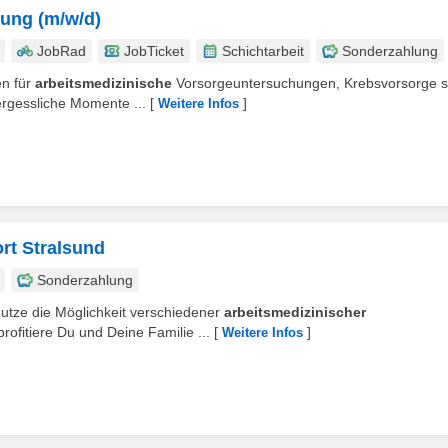
tung (m/w/d)
JobRad
JobTicket
Schichtarbeit
Sonderzahlung
en für
arbeitsmedizinische
Vorsorgeuntersuchungen, Krebsvorsorge 
gessliche Momente ...
[
]
Weitere Infos
rt Stralsund
Sonderzahlung
utze die Möglichkeit verschiedener
arbeitsmedizinischer
rofitiere Du und Deine Familie ...
[
]
Weitere Infos