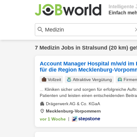
Intelligent
Einfach meh
7
Medizin
Jobs in
Stralsund
(20 km) ge
Account Manager Hospital m/w/d im 
für die Region Mecklenburg-Vorpom
Vollzeit
Attraktive Vergütung
Firme
... Kliniken sicher und sorgen für erfolgreiche A
Patienten und leisten einen entscheidenden Beitra
Drägerwerk AG & Co. KGaA
Mecklenburg-Vorpommern
vor 1 Woche
|