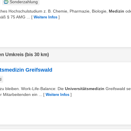
Sonderzahlung
iches Hochschulstudium z. B. Chemie, Pharmazie, Biologie,
Medizin
ode
äß § 75 AMG ...
[
]
Weitere Infos
en Umkreis (bis 30 km)
ätsmedizin Greifswald
d
zu bleiben. Work-Life-Balance: Die
Universitätsmedizin
Greifswald se
 Mitarbeitenden ein ...
[
]
Weitere Infos