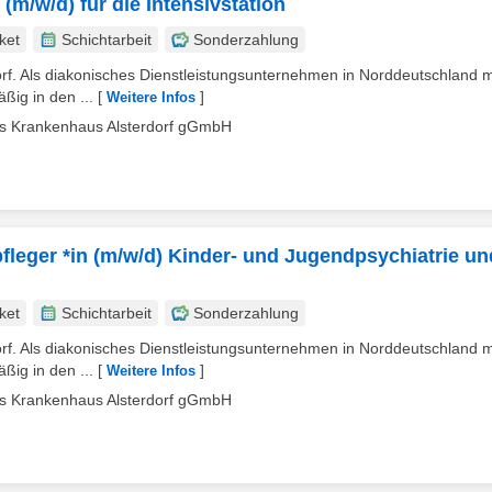
(m/w/d) für die Intensivstation
ket
Schichtarbeit
Sonderzahlung
orf. Als diakonisches Dienstleistungsunternehmen in Norddeutschland m
ßig in den ...
[
]
Weitere Infos
hes Krankenhaus Alsterdorf gGmbH
leger *in (m/w/d) Kinder- und Jugendpsychiatrie un
ket
Schichtarbeit
Sonderzahlung
orf. Als diakonisches Dienstleistungsunternehmen in Norddeutschland m
ßig in den ...
[
]
Weitere Infos
hes Krankenhaus Alsterdorf gGmbH