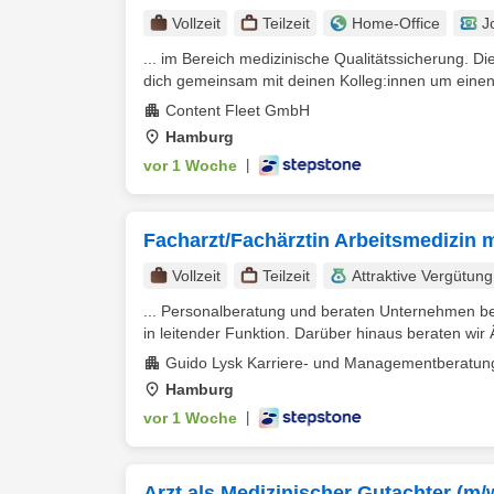
Vollzeit
Teilzeit
Home-Office
J
... im Bereich medizinische Qualitätssicherung. Die
dich gemeinsam mit deinen Kolleg:innen um einen 
Content Fleet GmbH
Hamburg
vor 1 Woche
|
Facharzt/Fachärztin Arbeitsmedizin 
Vollzeit
Teilzeit
Attraktive Vergütung
... Personalberatung und beraten Unternehmen be
in leitender Funktion. Darüber hinaus beraten wir Ä
Guido Lysk Karriere- und Managementberatu
Hamburg
vor 1 Woche
|
Arzt als Medizinischer Gutachter (m/