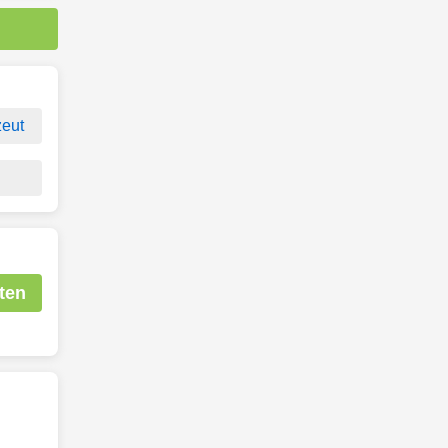
eut
ten