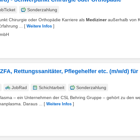
obTicket
Sonderzahlung
unkt Chirurgie oder Orthopädie Karriere als
Mediziner
außerhalb von Kl
rfahrung ...
[
]
Weitere Infos
e mbH
FA, Rettungssanitäter, Pflegehelfer etc. (m/w/d) für
JobRad
Schichtarbeit
Sonderzahlung
lasma – ein Unternehmen der CSL Behring Gruppe – gehört zu den we
manplasma. Daraus ...
[
]
Weitere Infos