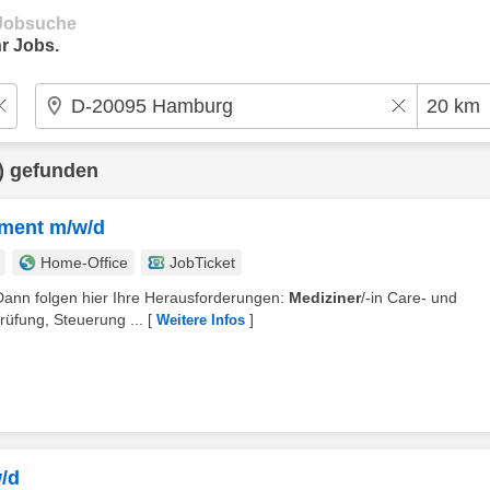
e Jobsuche
r Jobs.
) gefunden
ement m/w/d
Home-Office
JobTicket
 Dann folgen hier Ihre Herausforderungen:
Mediziner
/-in Care- und
üfung, Steuerung ...
[
]
Weitere Infos
/d