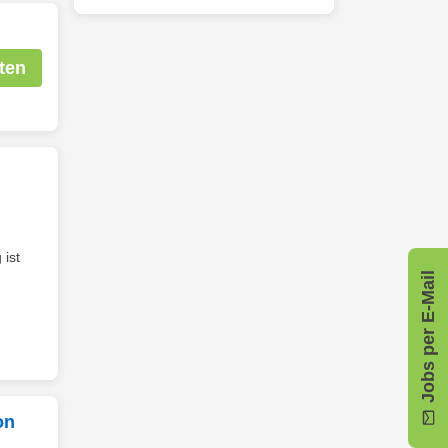
ten
 ist
Jobs per E-Mail
on