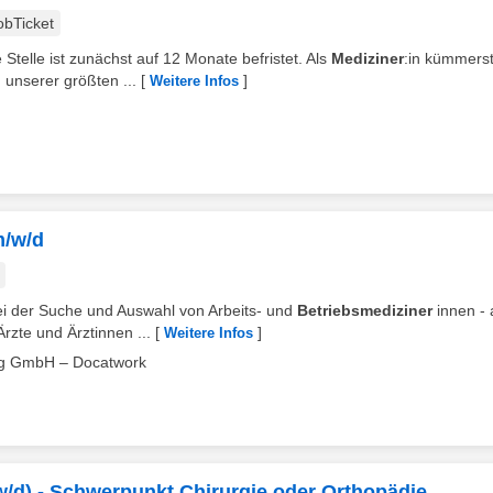
obTicket
 Stelle ist zunächst auf 12 Monate befristet. Als
Mediziner
:in kümmers
unserer größten ...
[
]
Weitere Infos
m/w/d
i der Suche und Auswahl von Arbeits- und
Betriebsmediziner
innen -
rzte und Ärztinnen ...
[
]
Weitere Infos
ng GmbH – Docatwork
w/d) - Schwerpunkt Chirurgie oder Orthopädie