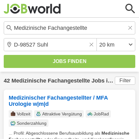
42
Medizinische Fachangestellte
Jobs in
Suhl
(20 
Filter
Medizinischer Fachangestellter / MFA
Urologie w|m|d
Vollzeit
Attraktive Vergütung
JobRad
Sonderzahlung
... Profil: Abgeschlossene Berufsausbildung als
Medizinische