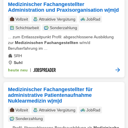
Medizinischer Fachangestellter
Administration und Praxisorganisation w|m|d
Vollzeit
Attraktive Vergütung
JobRad
Schichtarbeit
Sonderzahlung
... zum Entlasszeitpunkt Profil: abgeschlossene Ausbildung
zur
Medizinischen Fachangestellten
w/m/d
Berufserfahrung im ...
SRH
Suhl
heute neu
|
Medizinischer Fachangestellter für
administrative Patientenaufnahme
Nuklearmedizin w|m|d
Vollzeit
Attraktive Vergütung
JobRad
Sonderzahlung
... Profil: Abgeschlossene Berufsausbildung als
Medizinische