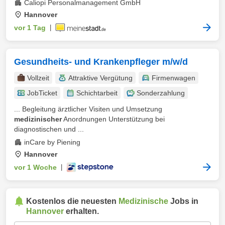
Caliopi Personalmanagement GmbH
Hannover
vor 1 Tag
|
Gesundheits- und Krankenpfleger m/w/d
Vollzeit
Attraktive Vergütung
Firmenwagen
JobTicket
Schichtarbeit
Sonderzahlung
... Begleitung ärztlicher Visiten und Umsetzung
medizinischer
Anordnungen Unterstützung bei
diagnostischen und ...
inCare by Piening
Hannover
vor 1 Woche
|
Kostenlos die neuesten
Medizinische
Jobs in
Hannover
erhalten.