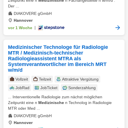
Zeitpunkt eine n
Medizinische
n Fachangestellte n w/m/d .
Der ...
DIAKOVERE gGmbH
Hannover
vor 1 Woche
|
Medizinischer Technologe für Radiologie
MTR / Medizinisch-technischer
Radiologieassistent MTRA als
Systemverantwortlicher im Bereich MRT
w/m/d
Vollzeit
Teilzeit
Attraktive Vergütung
JobRad
JobTicket
Sonderzahlung
... Interventionelle Radiologie zum nächst möglichen
Zeitpunkt eine n
Medizinische
n Technolog in Radiologie
MTR oder Med ...
DIAKOVERE gGmbH
Hannover