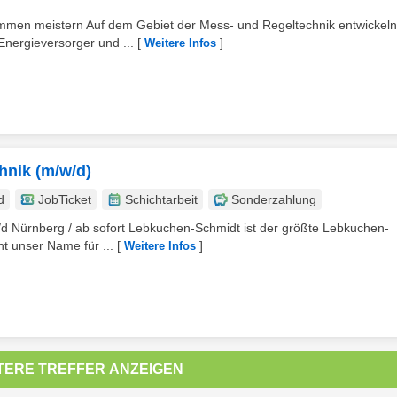
men meistern Auf dem Gebiet der Mess- und Regeltechnik entwickel
Energieversorger und ...
[
]
Weitere Infos
hnik (m/w/d)
d
JobTicket
Schichtarbeit
Sonderzahlung
w/d Nürnberg / ab sofort Lebkuchen-Schmidt ist der größte Lebkuchen-
ht unser Name für ...
[
]
Weitere Infos
TERE TREFFER ANZEIGEN