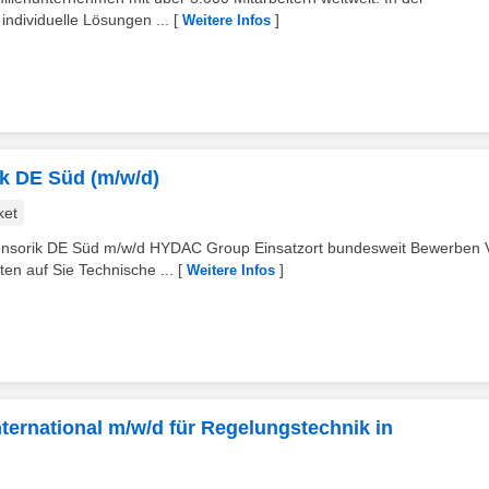
individuelle Lösungen ...
[
]
Weitere Infos
ik DE Süd (m/w/d)
ket
nsorik DE Süd m/w/d HYDAC Group Einsatzort bundesweit Bewerben Vo
n auf Sie Technische ...
[
]
Weitere Infos
ernational m/w/d für Regelungstechnik in