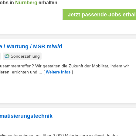
obs in
Nürnberg
erhalten.
Jetzt passende Jobs erhal
e / Wartung / MSR m/w/d
Sonderzahlung
usammentreffen? Wir gestalten die Zukunft der Mobilität, indem wir
eren, errichten und ...
[
]
Weitere Infos
matisierungstechnik
milienunternehmen mit über 3.000 Mitarbeitern weltweit. In der