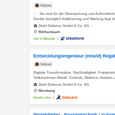
Vollzeit
... . Sie sind für die Überwachung und Aufrechterh
Geräte bezüglich Kalibrierung und Wartung liegt ebe
Diehl Defence GmbH & Co. KG
Röthenbach
vor 1 Woche
|
Entwicklungsingenieur (m/w/d) Rege
Vollzeit
Digitale Transformation. Nachhaltigkeit. Friedens
Teilkonzernen Metall, Controls, Defence, Aviation u
Diehl Defence GmbH & Co. KG
Nürnberg
heute neu
|
Projektleiter - Energietechnik / Aut