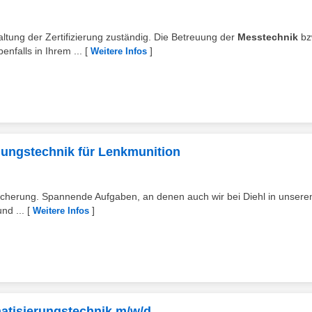
altung der Zertifizierung zuständig. Die Betreuung der
Messtechnik
bz
nfalls in Ihrem ...
[
]
Weitere Infos
lungstechnik für Lenkmunition
sicherung. Spannende Aufgaben, an denen auch wir bei Diehl in unseren
nd ...
[
]
Weitere Infos
omatisierungstechnik m/w/d