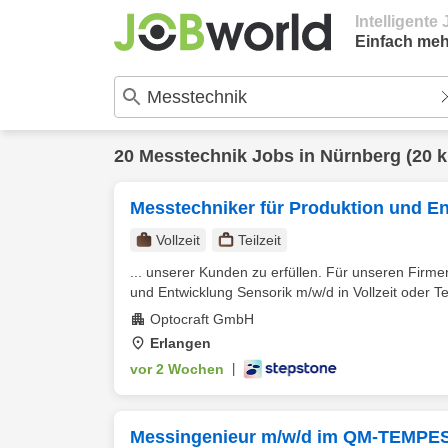
Intelligent
Einfach meh
20
Messtechnik
Jobs in
Nürnberg
(20 
Messtechniker für Produktion und E
Vollzeit
Teilzeit
... unserer Kunden zu erfüllen. Für unseren Firme
und Entwicklung Sensorik m/w/d in Vollzeit oder Tei
Optocraft GmbH
Erlangen
vor 2 Wochen
|
Messingenieur m/w/d im QM-TEMPES