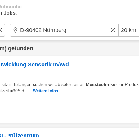
e Jobsuche
r Jobs.
km) gefunden
ntwicklung Sensorik m/w/d
nsitz in Erlangen suchen wir ab sofort einen
Messtechniker
für Produk
lzeit =30Std ...
[
]
Weitere Infos
T-Prüfzentrum