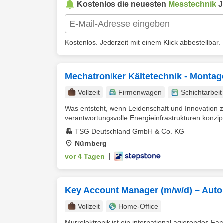
Kostenlos die neuesten
Messtechnik
J
Kostenlos. Jederzeit mit einem Klick abbestellbar.
Mechatroniker Kältetechnik - Montag
Vollzeit
Firmenwagen
Schichtarbeit
Was entsteht, wenn Leidenschaft und Innovation z
verantwortungsvolle Energieinfrastrukturen konzipi
TSG Deutschland GmbH & Co. KG
Nürnberg
vor 4 Tagen
|
Key Account Manager (m/w/d) – Auto
Vollzeit
Home-Office
Murrelektronik ist ein international agierendes Fa