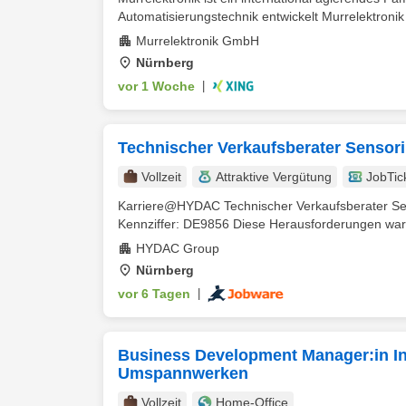
Automatisierungstechnik entwickelt Murrelektronik 
Murrelektronik GmbH
Nürnberg
vor 1 Woche
|
Technischer Verkaufsberater Sensor
Vollzeit
Attraktive Vergütung
JobTic
Karriere@HYDAC Technischer Verkaufsberater Se
Kennziffer: DE9856 Diese Herausforderungen warte
HYDAC Group
Nürnberg
vor 6 Tagen
|
Business Development Manager:in Int
Umspannwerken
Vollzeit
Home-Office