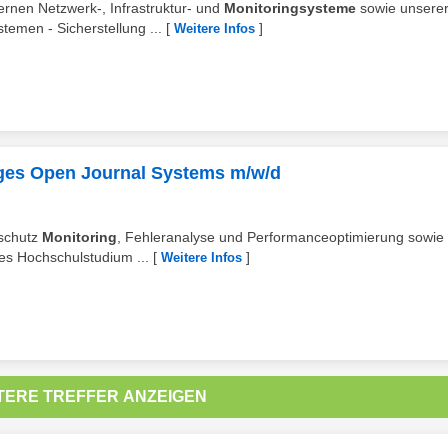
ernen Netzwerk-, Infrastruktur- und
Monitoringsysteme
sowie unsere
emen - Sicherstellung ...
[
]
Weitere Infos
ges Open Journal Systems m/w/d
nschutz
Monitoring
, Fehleranalyse und Performanceoptimierung sowie
es Hochschulstudium ...
[
]
Weitere Infos
TERE TREFFER ANZEIGEN