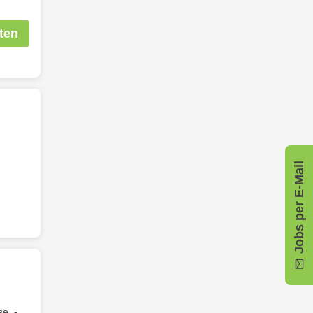
ten
Jobs per E-Mail
e. -