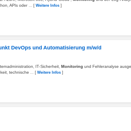
hon, APIs oder ...
[
]
Weitere Infos
punkt DevOps und Automatisierung m/w/d
emadministration, IT-Sicherheit,
Monitoring
und Fehleranalyse ausge
it, technische ...
[
]
Weitere Infos