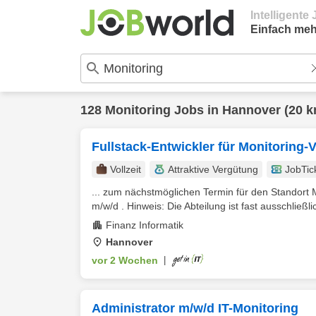
Intelligent
Einfach meh
128
Monitoring
Jobs in
Hannover
(20 k
Fullstack-Entwickler für Monitoring-
Vollzeit
Attraktive Vergütung
JobTic
... zum nächstmöglichen Termin für den Standort 
m/w/d . Hinweis: Die Abteilung ist fast ausschließli
Finanz Informatik
Hannover
vor 2 Wochen
|
Administrator m/w/d IT-Monitoring