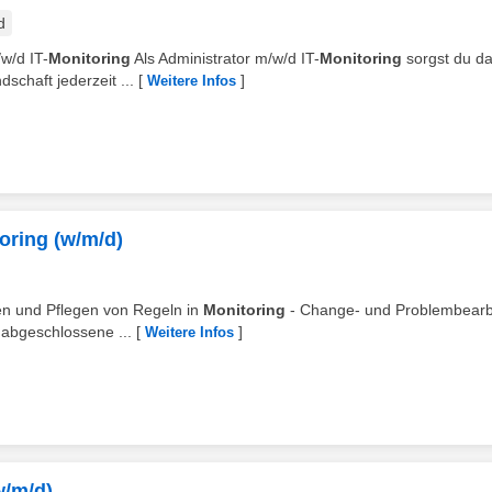
d
w/d IT-
Monitoring
Als Administrator m/w/d IT-
Monitoring
sorgst du da
chaft jederzeit ...
[
]
Weitere Infos
ring (w/m/d)
len und Pflegen von Regeln in
Monitoring
- Change- und Problembearb
 abgeschlossene ...
[
]
Weitere Infos
w/m/d)