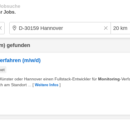
e Jobsuche
r Jobs.
m) gefunden
Verfahren (m/w/d)
ket
Münster oder Hannover einen Fullstack-Entwickler für
Monitoring
-Verf
ch am Standort ...
[
]
Weitere Infos