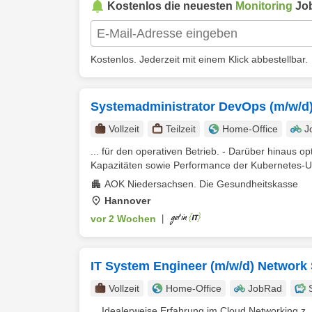
Kostenlos die neuesten
Monitoring
Job
Kostenlos. Jederzeit mit einem Klick abbestellbar.
Systemadministrator DevOps (m/w/d
Vollzeit
Teilzeit
Home-Office
J
... für den operativen Betrieb. - Darüber hinaus 
Kapazitäten sowie Performance der Kubernetes-
AOK Niedersachsen. Die Gesundheitskasse
Hannover
vor 2 Wochen
|
IT System Engineer (m/w/d) Network 
Vollzeit
Home-Office
JobRad
... Idealerweise Erfahrung im Cloud Networking z.