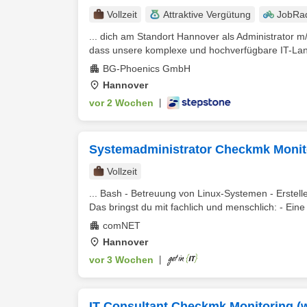
Vollzeit
Attraktive Vergütung
JobRa
... dich am Standort Hannover als Administrator m/
dass unsere komplexe und hochverfügbare IT-Lands
BG-Phoenics GmbH
Hannover
vor 2 Wochen
|
Systemadministrator Checkmk Monito
Vollzeit
... Bash - Betreuung von Linux-Systemen - Erstel
Das bringst du mit fachlich und menschlich: - Eine
comNET
Hannover
vor 3 Wochen
|
IT Consultant Checkmk Monitoring (