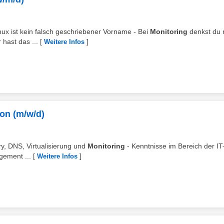
 Linux ist kein falsch geschriebener Vorname - Bei
Monitoring
denkst du 
 hast das ...
[
]
Weitere Infos
on (m/w/d)
ory, DNS, Virtualisierung und
Monitoring
- Kenntnisse im Bereich der IT
gement ...
[
]
Weitere Infos