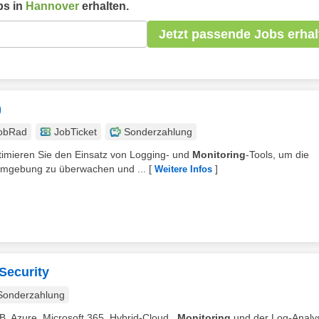
s in
Hannover
erhalten.
Jetzt passende Jobs erhal
)
obRad
JobTicket
Sonderzahlung
optimieren Sie den Einsatz von Logging- und
Monitoring
-Tools, um die
Umgebung zu überwachen und ...
[
]
Weitere Infos
Security
Sonderzahlung
 B. Azure, Microsoft 365, Hybrid-Cloud ,
Monitoring
und der Log-Analys