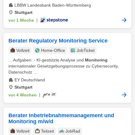
LBBW Landesbank Baden-Württemberg
Stuttgart
vor 1 Woche
|
Berater Regulatory Monitoring Service
Vollzeit
Home-Office
JobTicket
... Aufgaben: - KI-gestützte Analyse und
Monitoring
internationaler Gesetzgebungsprozesse zu Cybersecurity,
Datenschutz ...
EY Deutschland
Stuttgart
vor 4 Wochen
|
Berater Inbetriebnahmemanagement und
Monitoring m/w/d
Vollzeit
Teilzeit
JobRad