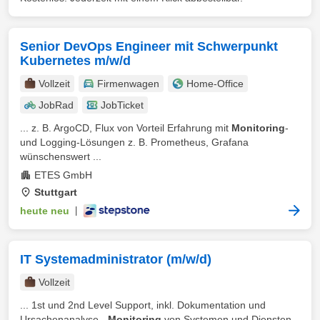
Senior DevOps Engineer mit Schwerpunkt
Kubernetes m/w/d
Vollzeit
Firmenwagen
Home-Office
JobRad
JobTicket
... z. B. ArgoCD, Flux von Vorteil Erfahrung mit
Monitoring
-
und Logging-Lösungen z. B. Prometheus, Grafana
wünschenswert ...
ETES GmbH
Stuttgart
heute neu
|
IT Systemadministrator (m/w/d)
Vollzeit
... 1st und 2nd Level Support, inkl. Dokumentation und
Ursachenanalyse -
Monitoring
von Systemen und Diensten