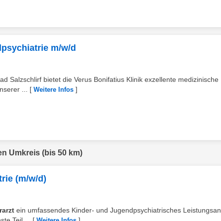
dpsychiatrie m/w/d
ad Salzschlirf bietet die Verus Bonifatius Klinik exzellente medizinische
nserer ...
[
]
Weitere Infos
en Umkreis (bis 50 km)
rie (m/w/d)
arzt
ein umfassendes Kinder- und Jugendpsychiatrisches Leistungsa
te Teil ...
[
]
Weitere Infos