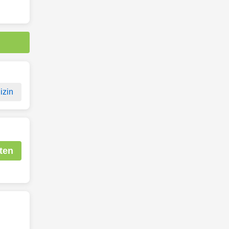
izin
ten