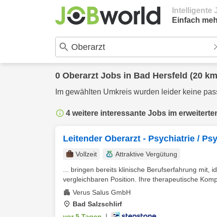
Intelligent
Einfach meh
0
Oberarzt
Jobs in
Bad Hersfeld
(20 km
Im gewählten Umkreis wurden leider keine pa
4 weitere interessante Jobs im erweiterte
Leitender Oberarzt - Psychiatrie / P
Vollzeit
Attraktive Vergütung
... bringen bereits klinische Berufserfahrung mit,
vergleichbaren Position. Ihre therapeutische Kompe
Verus Salus GmbH
Bad Salzschlirf
vor 5 Tagen
|