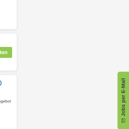
ten
Jobs per E-Mail
)
ngebot