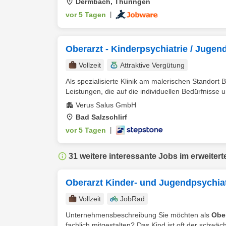
Dermbach, Thüringen
vor 5 Tagen
|
Oberarzt - Kinderpsychiatrie / Jugen
Vollzeit
Attraktive Vergütung
Als spezialisierte Klinik am malerischen Standort B
Leistungen, die auf die individuellen Bedürfnisse u
Verus Salus GmbH
Bad Salzschlirf
vor 5 Tagen
|
31 weitere interessante Jobs im erweitert
Oberarzt Kinder- und Jugendpsychiat
Vollzeit
JobRad
Unternehmensbeschreibung Sie möchten als
Ober
fachlich mitgestalten? Das Kind ist oft der schwächs