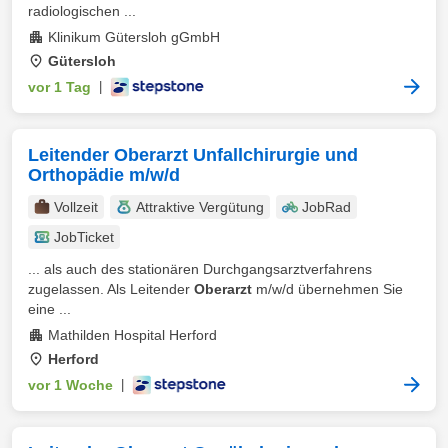
radiologischen ...
Klinikum Gütersloh gGmbH
Gütersloh
vor 1 Tag
|
Leitender Oberarzt Unfallchirurgie und
Orthopädie m/w/d
Vollzeit
Attraktive Vergütung
JobRad
JobTicket
... als auch des stationären Durchgangsarztverfahrens
zugelassen. Als Leitender
Oberarzt
m/w/d übernehmen Sie
eine ...
Mathilden Hospital Herford
Herford
vor 1 Woche
|