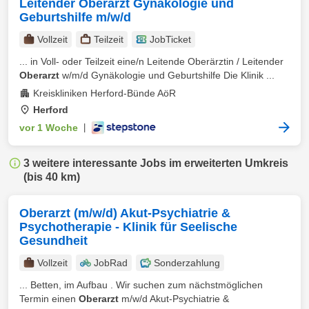
Leitender Oberarzt Gynäkologie und
Geburtshilfe m/w/d
Vollzeit
Teilzeit
JobTicket
... in Voll- oder Teilzeit eine/n Leitende Oberärztin / Leitender
Oberarzt
w/m/d Gynäkologie und Geburtshilfe Die Klinik ...
Kreiskliniken Herford-Bünde AöR
Herford
vor 1 Woche
|
3 weitere interessante Jobs im erweiterten Umkreis
(bis 40 km)
Oberarzt (m/w/d) Akut-Psychiatrie &
Psychotherapie - Klinik für Seelische
Gesundheit
Vollzeit
JobRad
Sonderzahlung
... Betten, im Aufbau . Wir suchen zum nächstmöglichen
Termin einen
Oberarzt
m/w/d Akut-Psychiatrie &