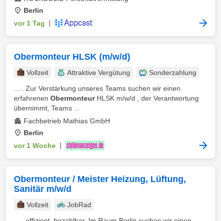
Berlin
vor 1 Tag
|
Obermonteur HLSK (m/w/d)
Vollzeit
Attraktive Vergütung
Sonderzahlung
... . Zur Verstärkung unseres Teams suchen wir einen
erfahrenen
Obermonteur
HLSK m/w/d , der Verantwortung
übernimmt, Teams ...
Fachbetrieb Mathias GmbH
Berlin
vor 1 Woche
|
Obermonteur / Meister Heizung, Lüftung,
Sanitär m/w/d
Vollzeit
JobRad
... , effizient, bezahlbar. Im Raum Berlin suchen wir einen