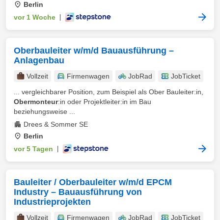
Berlin
vor 1 Woche
|
Oberbauleiter w/m/d Bauausführung –
Anlagenbau
Vollzeit
Firmenwagen
JobRad
JobTicket
... vergleichbarer Position, zum Beispiel als Ober Bauleiter:in,
Obermonteur
:in oder Projektleiter:in im Bau
beziehungsweise ...
Drees & Sommer SE
Berlin
vor 5 Tagen
|
Bauleiter / Oberbauleiter w/m/d EPCM
Industry – Bauausführung von
Industrieprojekten
Vollzeit
Firmenwagen
JobRad
JobTicket