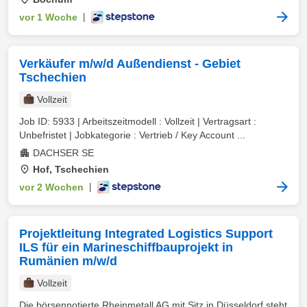
vor 1 Woche
|
Verkäufer m/w/d Außendienst - Gebiet
Tschechien
Vollzeit
Job ID: 5933 | Arbeitszeitmodell : Vollzeit | Vertragsart :
Unbefristet | Jobkategorie : Vertrieb / Key Account ...
DACHSER SE
Hof, Tschechien
vor 2 Wochen
|
Projektleitung Integrated Logistics Support
ILS für ein Marineschiffbauprojekt in
Rumänien m/w/d
Vollzeit
Die börsennotierte Rheinmetall AG mit Sitz in Düsseldorf steht