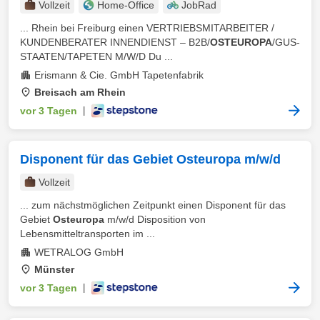
Vollzeit
Home-Office
JobRad
... Rhein bei Freiburg einen VERTRIEBSMITARBEITER /
KUNDENBERATER INNENDIENST – B2B/
OSTEUROPA
/GUS-
STAATEN/TAPETEN M/W/D Du ...
Erismann & Cie. GmbH Tapetenfabrik
Breisach am Rhein
vor 3 Tagen
|
Disponent für das Gebiet Osteuropa m/w/d
Vollzeit
... zum nächstmöglichen Zeitpunkt einen Disponent für das
Gebiet
Osteuropa
m/w/d Disposition von
Lebensmitteltransporten im ...
WETRALOG GmbH
Münster
vor 3 Tagen
|