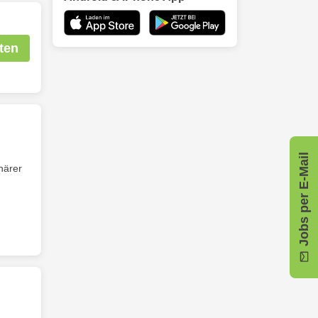
ten
Jobs per E-Mail
närer