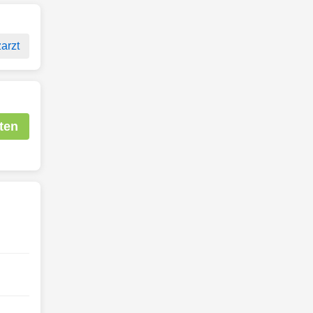
arzt
ten