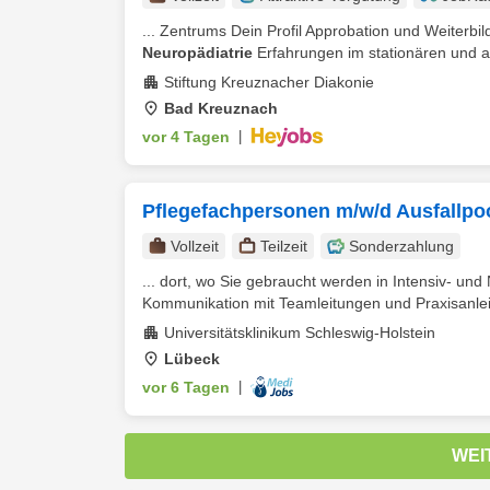
... Zentrums Dein Profil Approbation und Weiterbi
Neuropädiatrie
Erfahrungen im stationären und a
Stiftung Kreuznacher Diakonie
Bad Kreuznach
vor 4 Tagen
|
Pflegefachpersonen m/w/d Ausfallpoo
Vollzeit
Teilzeit
Sonderzahlung
... dort, wo Sie gebraucht werden in Intensiv- u
Kommunikation mit Teamleitungen und Praxisanleit
Universitätsklinikum Schleswig-Holstein
Lübeck
vor 6 Tagen
|
WEI