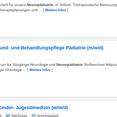
m/w/d für unsere
Neuropädiatrie
, in Vollzeit. Therapeutische Betreuun
herapieplanungen und ...
[
]
Weitere Infos
und- und Behandlungspflege Pädiatrie (m/w/d)
rum für Säuglinge Neurologie und
Neuropädiatrie
Stoffwechsel Adipos
ie Onkologie ...
[
]
Weitere Infos
 Kinder- Jugendmedizin (w/m/d)
d
JobTicket
Schichtarbeit