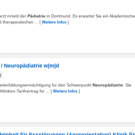
rarzt m/w/d der
Pädiatrie
in Dortmund. Es erwartet Sie ein Akademisch
 therapeutischen ...
[
]
Weitere Infos
/ Neuropädiatrie w|m|d
d
 Weiterbildungsermächtigung für den Schwerpunkt
Neuropädiatrie
. Sie
iniken-Tarifvertrag für ...
[
]
Weitere Infos
einheit für Essstörungen (Anorexiestation) Klinik fü