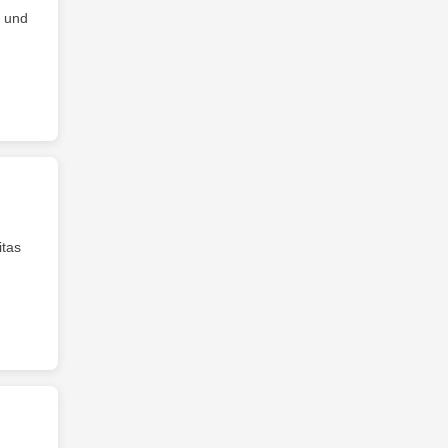
g und
itas