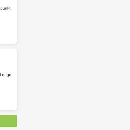
rpunkt
d enge