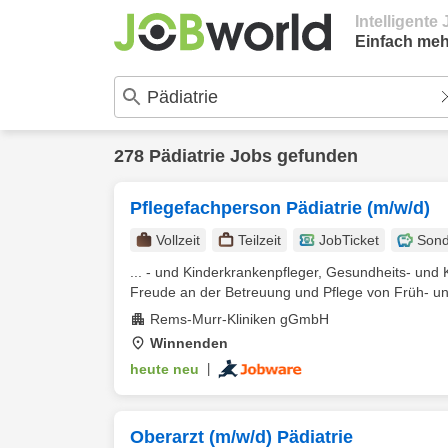
Intelligent
Einfach meh
278 Pädiatrie Jobs gefunden
Pflegefachperson Pädiatrie (m/w/d)
Vollzeit
Teilzeit
JobTicket
Sond
... - und Kinderkrankenpfleger, Gesundheits- und 
Freude an der Betreuung und Pflege von Früh- u
Rems-Murr-Kliniken gGmbH
Winnenden
heute neu
|
Oberarzt (m/w/d) Pädiatrie