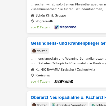
... suchen wir ab sofort einen Physiotherapeuten 
Zusammenarbeit: Sie führen Befundaufnahmen, T
Schön Klinik Gruppe
Vogtareuth
vor 2 Tagen
|
Gesundheits- und Krankenpfleger Gr
Vollzeit
... Intensivmedizin und Weaning Behandlungszent
und Diabetes Orthopädie/Rheumatologie Kardiolog
KLINIK BAVARIA Kreischa / Zscheckwitz
Kreischa
vor 4 Tagen
|
Oberarzt Neuropädiatrie o. Facharzt
Vollzeit
Attraktive Vergütung
JobRa