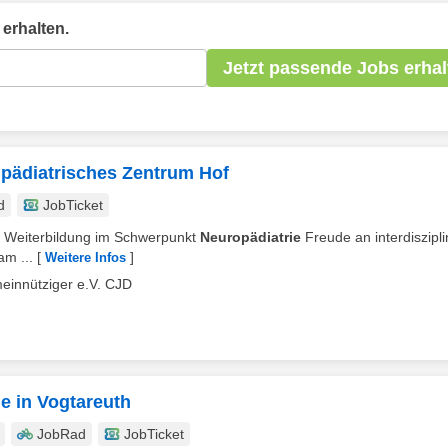
erhalten.
Jetzt passende Jobs erhal
lpädiatrisches Zentrum Hof
d
JobTicket
e Weiterbildung im Schwerpunkt
Neuropädiatrie
Freude an interdiszipli
m ...
[
]
Weitere Infos
einnütziger e.V. CJD
e in Vogtareuth
JobRad
JobTicket