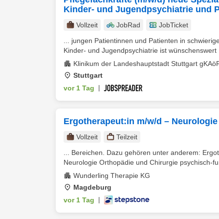
Kinder- und Jugendpsychiatrie und P
Vollzeit
JobRad
JobTicket
... jungen Patientinnen und Patienten in schwieri
Kinder- und Jugendpsychiatrie ist wünschenswert 
Klinikum der Landeshauptstadt Stuttgart gKAö
Stuttgart
vor 1 Tag
|
Ergotherapeut:in m/w/d – Neurologie 
Vollzeit
Teilzeit
... Bereichen. Dazu gehören unter anderem: Erg
Neurologie Orthopädie und Chirurgie psychisch-funk
Wunderling Therapie KG
Magdeburg
vor 1 Tag
|